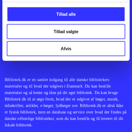
Kontakt os
Afdelinger
Om Bibliotek.dk
Bøger
Tillad alle
Hjælp og vejledning
Artikler
Kontakt os
Film
Privatlivspolitik
Musik
Tillad valgte
Leverandører
Spil
Feedback
English
Noder
Afvis
Tilgængelighedserklæring
Bibliotek.dk er en samlet indgang til alle danske bibliotekers
materialer og til hvad der udgives i Danmark. Du kan bestille
materialer og så hente og låne på dit eget bibliotek. Du kan bruge
Bibliotek.dk til at søge frem, hvad der er udgivet af bøger, musik,
tidsskrifter, artikler, e-bøger, lydbøger osv. Bibliotek.dk er altså ikke
et fysisk bibliotek, men en database og service over hvad der findes på
danske offentlige biblioteker, som du kan bestille og få leveret til dit
lokale bibliotek.