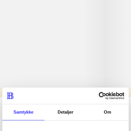
Læsetid: min.
lorem ipsum dolor sit amet ...
Samtykke
Detaljer
Om
Nyhed
lorem ipsum dolor sit amet ...