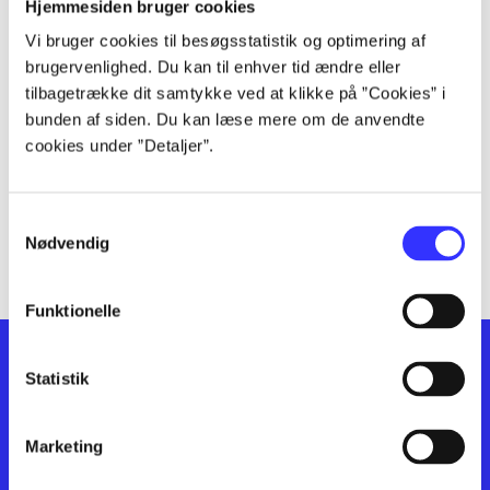
lorem ipsum dolor sit amet ...
Hjemmesiden bruger cookies
lorem ipsum dolor sit amet ...
Vi bruger cookies til besøgsstatistik og optimering af
lorem ipsum dolor sit amet ...
brugervenlighed. Du kan til enhver tid ændre eller
lorem ipsum dolor sit amet ...
tilbagetrække dit samtykke ved at klikke på ”Cookies” i
bunden af siden. Du kan læse mere om de anvendte
lorem ipsum dolor sit amet ...
cookies under ”Detaljer”.
lorem ipsum dolor sit amet ...
lorem ipsum dolor sit amet ...
lorem ipsum dolor sit amet ...
Samtykkevalg
lorem ipsum dolor sit amet ...
Nødvendig
Funktionelle
Statistik
Marketing