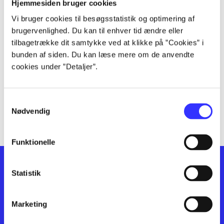
lorem ipsum dolor sit amet ...
Hjemmesiden bruger cookies
lorem ipsum dolor sit amet ...
Vi bruger cookies til besøgsstatistik og optimering af
lorem ipsum dolor sit amet ...
brugervenlighed. Du kan til enhver tid ændre eller
lorem ipsum dolor sit amet ...
tilbagetrække dit samtykke ved at klikke på ”Cookies” i
bunden af siden. Du kan læse mere om de anvendte
lorem ipsum dolor sit amet ...
cookies under ”Detaljer”.
lorem ipsum dolor sit amet ...
lorem ipsum dolor sit amet ...
lorem ipsum dolor sit amet ...
Samtykkevalg
lorem ipsum dolor sit amet ...
Nødvendig
Funktionelle
Statistik
Marketing