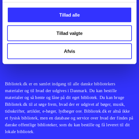
Kontakt os
Afdelinger
Om Bibliotek.dk
Bøger
Tillad alle
Hjælp og vejledning
Artikler
Kontakt os
Film
Privatlivspolitik
Musik
Tillad valgte
Leverandører
Spil
Feedback
English
Noder
Afvis
Tilgængelighedserklæring
Bibliotek.dk er en samlet indgang til alle danske bibliotekers
materialer og til hvad der udgives i Danmark. Du kan bestille
materialer og så hente og låne på dit eget bibliotek. Du kan bruge
Bibliotek.dk til at søge frem, hvad der er udgivet af bøger, musik,
tidsskrifter, artikler, e-bøger, lydbøger osv. Bibliotek.dk er altså ikke
et fysisk bibliotek, men en database og service over hvad der findes på
danske offentlige biblioteker, som du kan bestille og få leveret til dit
lokale bibliotek.