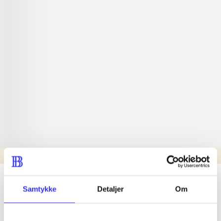
Læsetid: min.
lorem ipsum dolor sit amet ...
Samtykke
Detaljer
Om
Nyhed
lorem ipsum dolor sit amet ...