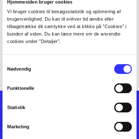
lorem ipsum dolor sit amet ...
Hjemmesiden bruger cookies
lorem ipsum dolor sit amet ...
Vi bruger cookies til besøgsstatistik og optimering af
lorem ipsum dolor sit amet ...
brugervenlighed. Du kan til enhver tid ændre eller
lorem ipsum dolor sit amet ...
tilbagetrække dit samtykke ved at klikke på ”Cookies” i
bunden af siden. Du kan læse mere om de anvendte
lorem ipsum dolor sit amet ...
cookies under ”Detaljer”.
lorem ipsum dolor sit amet ...
lorem ipsum dolor sit amet ...
lorem ipsum dolor sit amet ...
Samtykkevalg
lorem ipsum dolor sit amet ...
Nødvendig
Funktionelle
Statistik
Marketing