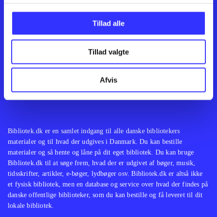
Kontakt os
Afdelinger
Om Bibliotek.dk
Bøger
Tillad alle
Hjælp og vejledning
Artikler
Kontakt os
Film
Privatlivspolitik
Musik
Tillad valgte
Leverandører
Spil
Feedback
English
Noder
Afvis
Tilgængelighedserklæring
Bibliotek.dk er en samlet indgang til alle danske bibliotekers
materialer og til hvad der udgives i Danmark. Du kan bestille
materialer og så hente og låne på dit eget bibliotek. Du kan bruge
Bibliotek.dk til at søge frem, hvad der er udgivet af bøger, musik,
tidsskrifter, artikler, e-bøger, lydbøger osv. Bibliotek.dk er altså ikke
et fysisk bibliotek, men en database og service over hvad der findes på
danske offentlige biblioteker, som du kan bestille og få leveret til dit
lokale bibliotek.