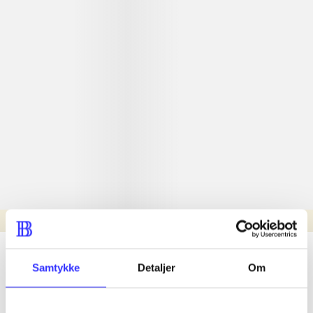
Læsetid: min.
lorem ipsum dolor sit amet ...
Samtykke
Detaljer
Om
Nyhed
lorem ipsum dolor sit amet ...