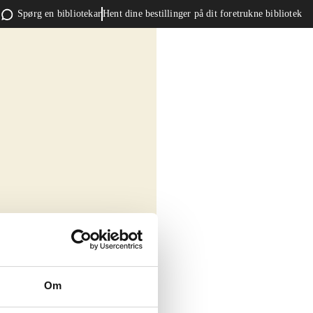
Spørg en bibliotekar
Hent dine bestillinger på dit foretrukne bibliotek
Om