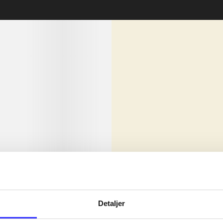
lorem ipsum dolor sit amet ...
Nyhed
olor sit amet ...
Detaljer
olor sit amet ...