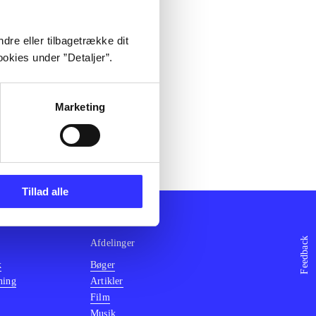
dre eller tilbagetrække dit
okies under ”Detaljer”.
Marketing
Tillad alle
Feedback
Afdelinger
k
Bøger
ning
Artikler
Film
Musik