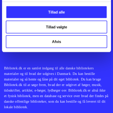
Kontakt os
Afdelinger
Om Bibliotek.dk
Bøger
Tillad alle
Hjælp og vejledning
Artikler
Kontakt os
Film
Privatlivspolitik
Musik
Tillad valgte
Leverandører
Spil
Feedback
English
Noder
Afvis
Tilgængelighedserklæring
Bibliotek.dk er en samlet indgang til alle danske bibliotekers
materialer og til hvad der udgives i Danmark. Du kan bestille
materialer og så hente og låne på dit eget bibliotek. Du kan bruge
Bibliotek.dk til at søge frem, hvad der er udgivet af bøger, musik,
tidsskrifter, artikler, e-bøger, lydbøger osv. Bibliotek.dk er altså ikke
et fysisk bibliotek, men en database og service over hvad der findes på
danske offentlige biblioteker, som du kan bestille og få leveret til dit
lokale bibliotek.