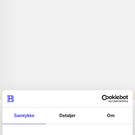
Læsetid: min.
lorem ipsum dolor sit amet ...
Samtykke
Detaljer
Om
Nyhed
lorem ipsum dolor sit amet ...