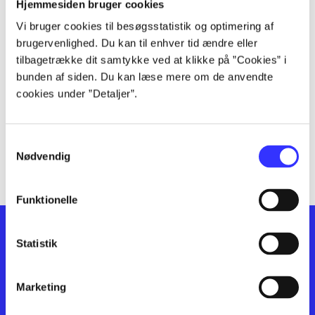
lorem ipsum dolor sit amet ...
Hjemmesiden bruger cookies
lorem ipsum dolor sit amet ...
Vi bruger cookies til besøgsstatistik og optimering af
lorem ipsum dolor sit amet ...
brugervenlighed. Du kan til enhver tid ændre eller
lorem ipsum dolor sit amet ...
tilbagetrække dit samtykke ved at klikke på ”Cookies” i
bunden af siden. Du kan læse mere om de anvendte
lorem ipsum dolor sit amet ...
cookies under ”Detaljer”.
lorem ipsum dolor sit amet ...
lorem ipsum dolor sit amet ...
lorem ipsum dolor sit amet ...
Samtykkevalg
lorem ipsum dolor sit amet ...
Nødvendig
Funktionelle
Statistik
Marketing