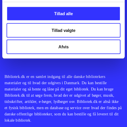
Kontakt os
Afdelinger
Om Bibliotek.dk
Bøger
Tillad alle
Hjælp og vejledning
Artikler
Kontakt os
Film
Privatlivspolitik
Musik
Tillad valgte
Leverandører
Spil
Feedback
English
Noder
Afvis
Tilgængelighedserklæring
Bibliotek.dk er en samlet indgang til alle danske bibliotekers
materialer og til hvad der udgives i Danmark. Du kan bestille
materialer og så hente og låne på dit eget bibliotek. Du kan bruge
Bibliotek.dk til at søge frem, hvad der er udgivet af bøger, musik,
tidsskrifter, artikler, e-bøger, lydbøger osv. Bibliotek.dk er altså ikke
et fysisk bibliotek, men en database og service over hvad der findes på
danske offentlige biblioteker, som du kan bestille og få leveret til dit
lokale bibliotek.