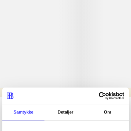
Læsetid: min.
lorem ipsum dolor sit amet ...
Samtykke
Detaljer
Om
Nyhed
lorem ipsum dolor sit amet ...