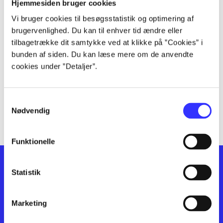
lorem ipsum dolor sit amet ...
Hjemmesiden bruger cookies
lorem ipsum dolor sit amet ...
Vi bruger cookies til besøgsstatistik og optimering af
lorem ipsum dolor sit amet ...
brugervenlighed. Du kan til enhver tid ændre eller
lorem ipsum dolor sit amet ...
tilbagetrække dit samtykke ved at klikke på ”Cookies” i
bunden af siden. Du kan læse mere om de anvendte
lorem ipsum dolor sit amet ...
cookies under ”Detaljer”.
lorem ipsum dolor sit amet ...
lorem ipsum dolor sit amet ...
lorem ipsum dolor sit amet ...
Samtykkevalg
lorem ipsum dolor sit amet ...
Nødvendig
Funktionelle
Statistik
Marketing