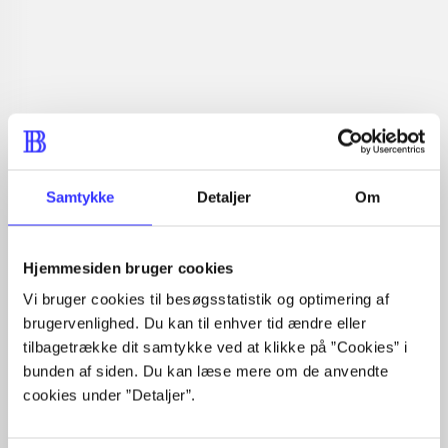
Læsetid: min.
lorem ipsum dolor sit amet ...
Nyhed
lorem ipsum dolor sit amet ...
lorem ipsum dolor sit amet ...
lorem ipsum dolor sit amet ...
lorem ipsum dolor sit amet ...
lorem ipsum dolor sit amet ...
lorem ipsum dolor sit amet ...
Samtykke
Detaljer
Om
lorem ipsum dolor sit amet ...
lorem ipsum dolor sit amet ...
lorem ipsum dolor sit amet ...
Hjemmesiden bruger cookies
lorem ipsum dolor sit amet ...
Vi bruger cookies til besøgsstatistik og optimering af
brugervenlighed. Du kan til enhver tid ændre eller
tilbagetrække dit samtykke ved at klikke på ”Cookies” i
bunden af siden. Du kan læse mere om de anvendte
cookies under ”Detaljer”.