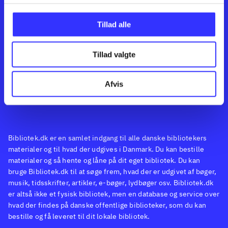
Kontakt os
Afdelinger
Om Bibliotek.dk
Bøger
Tillad alle
Hjælp og vejledning
Artikler
Kontakt os
Film
Privatlivspolitik
Musik
Tillad valgte
Feedback
Leverandører
Spil
English
Noder
Afvis
Tilgængelighedserklæring
Bibliotek.dk er en samlet indgang til alle danske bibliotekers
materialer og til hvad der udgives i Danmark. Du kan bestille
materialer og så hente og låne på dit eget bibliotek. Du kan
bruge Bibliotek.dk til at søge frem, hvad der er udgivet af bøger,
musik, tidsskrifter, artikler, e-bøger, lydbøger osv. Bibliotek.dk
er altså ikke et fysisk bibliotek, men en database og service over
hvad der findes på danske offentlige biblioteker, som du kan
bestille og få leveret til dit lokale bibliotek.