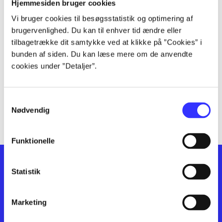
lorem ipsum dolor sit amet ...
Hjemmesiden bruger cookies
lorem ipsum dolor sit amet ...
Vi bruger cookies til besøgsstatistik og optimering af
lorem ipsum dolor sit amet ...
brugervenlighed. Du kan til enhver tid ændre eller
lorem ipsum dolor sit amet ...
tilbagetrække dit samtykke ved at klikke på ”Cookies” i
lorem ipsum dolor sit amet ...
bunden af siden. Du kan læse mere om de anvendte
cookies under ”Detaljer”.
lorem ipsum dolor sit amet ...
lorem ipsum dolor sit amet ...
lorem ipsum dolor sit amet ...
Samtykkevalg
lorem ipsum dolor sit amet ...
Nødvendig
Funktionelle
Statistik
Marketing