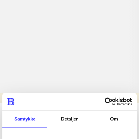
Læsetid: min.
lorem ipsum dolor sit amet ...
Samtykke
Detaljer
Om
Nyhed
lorem ipsum dolor sit amet ...