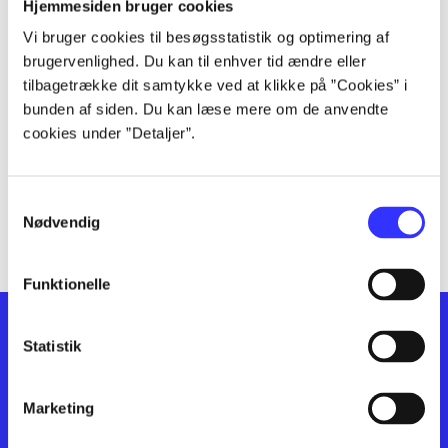
lorem ipsum dolor sit amet ...
Hjemmesiden bruger cookies
lorem ipsum dolor sit amet ...
Vi bruger cookies til besøgsstatistik og optimering af
lorem ipsum dolor sit amet ...
brugervenlighed. Du kan til enhver tid ændre eller
lorem ipsum dolor sit amet ...
tilbagetrække dit samtykke ved at klikke på ”Cookies” i
bunden af siden. Du kan læse mere om de anvendte
lorem ipsum dolor sit amet ...
cookies under ”Detaljer”.
lorem ipsum dolor sit amet ...
lorem ipsum dolor sit amet ...
lorem ipsum dolor sit amet ...
Samtykkevalg
lorem ipsum dolor sit amet ...
Nødvendig
Funktionelle
Statistik
Marketing