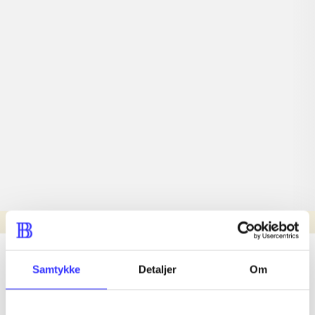
Læsetid: min.
lorem ipsum dolor sit amet ...
Samtykke
Detaljer
Om
Nyhed
lorem ipsum dolor sit amet ...