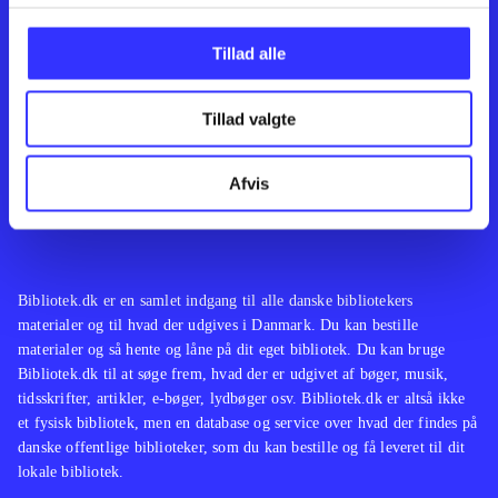
Kontakt os
Afdelinger
Om Bibliotek.dk
Bøger
Tillad alle
Hjælp og vejledning
Artikler
Kontakt os
Film
Privatlivspolitik
Musik
Tillad valgte
Leverandører
Spil
Feedback
English
Noder
Afvis
Tilgængelighedserklæring
Bibliotek.dk er en samlet indgang til alle danske bibliotekers
materialer og til hvad der udgives i Danmark. Du kan bestille
materialer og så hente og låne på dit eget bibliotek. Du kan bruge
Bibliotek.dk til at søge frem, hvad der er udgivet af bøger, musik,
tidsskrifter, artikler, e-bøger, lydbøger osv. Bibliotek.dk er altså ikke
et fysisk bibliotek, men en database og service over hvad der findes på
danske offentlige biblioteker, som du kan bestille og få leveret til dit
lokale bibliotek.