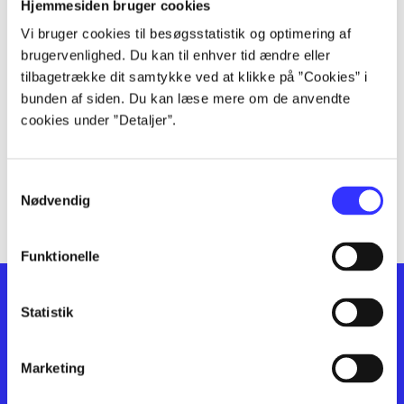
lorem ipsum dolor sit amet ...
Hjemmesiden bruger cookies
lorem ipsum dolor sit amet ...
Vi bruger cookies til besøgsstatistik og optimering af
lorem ipsum dolor sit amet ...
brugervenlighed. Du kan til enhver tid ændre eller
lorem ipsum dolor sit amet ...
tilbagetrække dit samtykke ved at klikke på ”Cookies” i
bunden af siden. Du kan læse mere om de anvendte
lorem ipsum dolor sit amet ...
cookies under ”Detaljer”.
lorem ipsum dolor sit amet ...
lorem ipsum dolor sit amet ...
lorem ipsum dolor sit amet ...
Samtykkevalg
lorem ipsum dolor sit amet ...
Nødvendig
Funktionelle
Statistik
Marketing