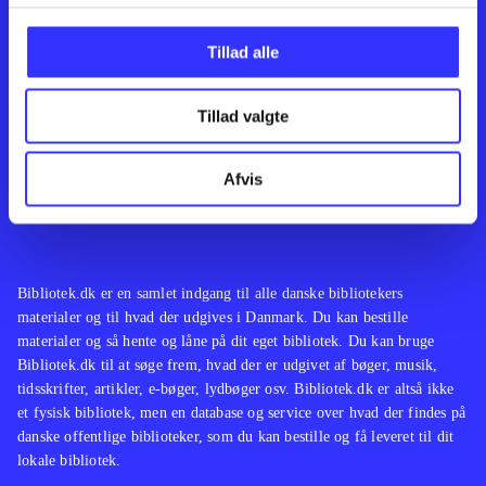
Kontakt os
Afdelinger
Om Bibliotek.dk
Bøger
Tillad alle
Hjælp og vejledning
Artikler
Kontakt os
Film
Privatlivspolitik
Musik
Tillad valgte
Leverandører
Spil
Feedback
English
Noder
Afvis
Tilgængelighedserklæring
Bibliotek.dk er en samlet indgang til alle danske bibliotekers
materialer og til hvad der udgives i Danmark. Du kan bestille
materialer og så hente og låne på dit eget bibliotek. Du kan bruge
Bibliotek.dk til at søge frem, hvad der er udgivet af bøger, musik,
tidsskrifter, artikler, e-bøger, lydbøger osv. Bibliotek.dk er altså ikke
et fysisk bibliotek, men en database og service over hvad der findes på
danske offentlige biblioteker, som du kan bestille og få leveret til dit
lokale bibliotek.