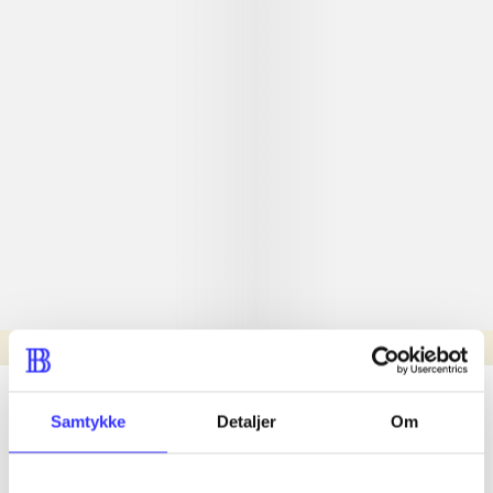
Læsetid: min.
lorem ipsum dolor sit amet ...
Samtykke
Detaljer
Om
Nyhed
lorem ipsum dolor sit amet ...