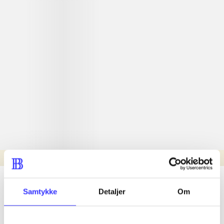
Læsetid: min.
lorem ipsum dolor sit amet ...
Samtykke
Detaljer
Om
Nyhed
lorem ipsum dolor sit amet ...