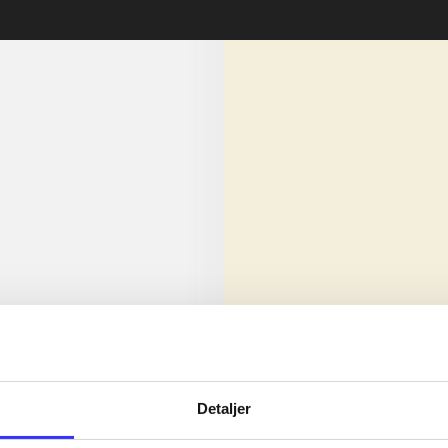
lorem ipsum dolor sit amet ...
Nyhed
olor sit amet ...
Detaljer
olor sit amet ...