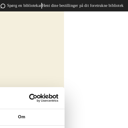
Spørg en bibliotekar
Hent dine bestillinger på dit foretrukne bibliotek
Om