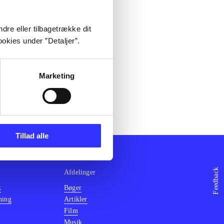
dre eller tilbagetrække dit
okies under ”Detaljer”.
Marketing
Tillad alle
Feedback
Afdelinger
k
Bøger
ning
Artikler
Film
Musik