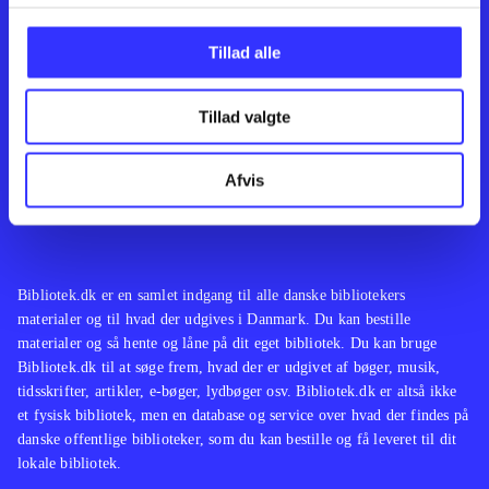
Kontakt os
Afdelinger
Om Bibliotek.dk
Bøger
Tillad alle
Hjælp og vejledning
Artikler
Kontakt os
Film
Privatlivspolitik
Musik
Tillad valgte
Leverandører
Spil
Feedback
English
Noder
Afvis
Tilgængelighedserklæring
Bibliotek.dk er en samlet indgang til alle danske bibliotekers
materialer og til hvad der udgives i Danmark. Du kan bestille
materialer og så hente og låne på dit eget bibliotek. Du kan bruge
Bibliotek.dk til at søge frem, hvad der er udgivet af bøger, musik,
tidsskrifter, artikler, e-bøger, lydbøger osv. Bibliotek.dk er altså ikke
et fysisk bibliotek, men en database og service over hvad der findes på
danske offentlige biblioteker, som du kan bestille og få leveret til dit
lokale bibliotek.