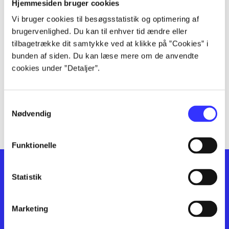
lorem ipsum dolor sit amet ...
Hjemmesiden bruger cookies
lorem ipsum dolor sit amet ...
Vi bruger cookies til besøgsstatistik og optimering af
lorem ipsum dolor sit amet ...
brugervenlighed. Du kan til enhver tid ændre eller
lorem ipsum dolor sit amet ...
tilbagetrække dit samtykke ved at klikke på ”Cookies” i
bunden af siden. Du kan læse mere om de anvendte
lorem ipsum dolor sit amet ...
cookies under ”Detaljer”.
lorem ipsum dolor sit amet ...
lorem ipsum dolor sit amet ...
lorem ipsum dolor sit amet ...
Samtykkevalg
lorem ipsum dolor sit amet ...
Nødvendig
Funktionelle
Statistik
Marketing