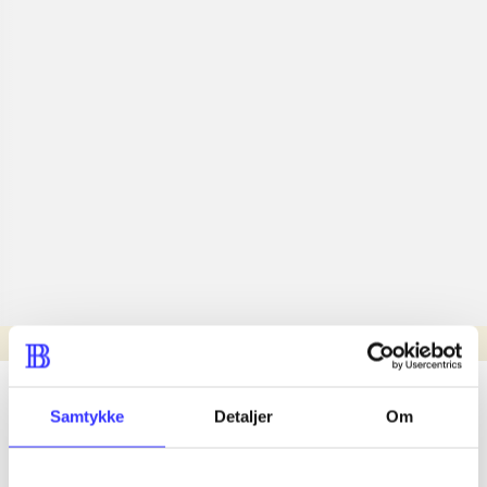
Læsetid: min.
lorem ipsum dolor sit amet ...
Samtykke
Detaljer
Om
Nyhed
lorem ipsum dolor sit amet ...