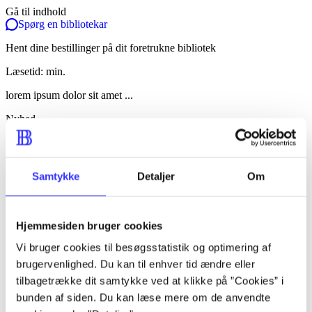
Gå til indhold
Spørg en bibliotekar
Hent dine bestillinger på dit foretrukne bibliotek
Læsetid: min.
lorem ipsum dolor sit amet ...
Nyhed
lorem ipsum dolor sit amet ...
lorem ipsum dolor sit amet ...
Samtykke
Detaljer
Om
lorem ipsum dolor sit amet ...
lorem ipsum dolor sit amet ...
Hjemmesiden bruger cookies
lorem ipsum dolor sit amet ...
Vi bruger cookies til besøgsstatistik og optimering af
lorem ipsum dolor sit amet ...
brugervenlighed. Du kan til enhver tid ændre eller
tilbagetrække dit samtykke ved at klikke på ”Cookies” i
lorem ipsum dolor sit amet ...
bunden af siden. Du kan læse mere om de anvendte
lorem ipsum dolor sit amet ...