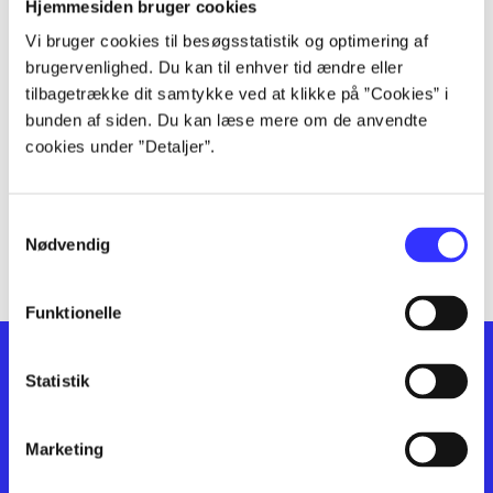
lorem ipsum dolor sit amet ...
Hjemmesiden bruger cookies
lorem ipsum dolor sit amet ...
Vi bruger cookies til besøgsstatistik og optimering af
lorem ipsum dolor sit amet ...
brugervenlighed. Du kan til enhver tid ændre eller
lorem ipsum dolor sit amet ...
tilbagetrække dit samtykke ved at klikke på ”Cookies” i
bunden af siden. Du kan læse mere om de anvendte
lorem ipsum dolor sit amet ...
cookies under ”Detaljer”.
lorem ipsum dolor sit amet ...
lorem ipsum dolor sit amet ...
lorem ipsum dolor sit amet ...
Samtykkevalg
lorem ipsum dolor sit amet ...
Nødvendig
Funktionelle
Statistik
Marketing