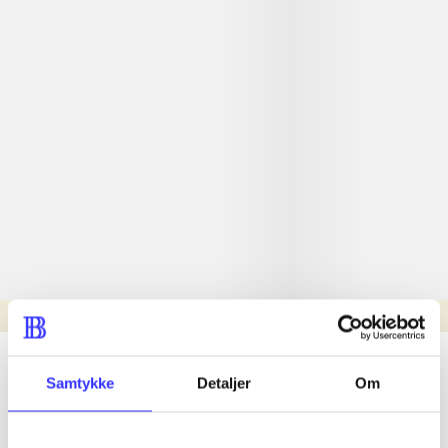
Læsetid: min.
lorem ipsum dolor sit amet ...
Samtykke
Detaljer
Om
Nyhed
lorem ipsum dolor sit amet ...