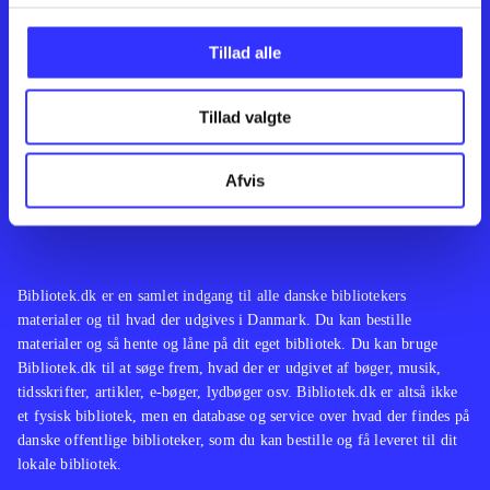
Kontakt os
Afdelinger
Om Bibliotek.dk
Bøger
Tillad alle
Hjælp og vejledning
Artikler
Kontakt os
Film
Privatlivspolitik
Musik
Tillad valgte
Leverandører
Spil
Feedback
English
Noder
Afvis
Tilgængelighedserklæring
Bibliotek.dk er en samlet indgang til alle danske bibliotekers
materialer og til hvad der udgives i Danmark. Du kan bestille
materialer og så hente og låne på dit eget bibliotek. Du kan bruge
Bibliotek.dk til at søge frem, hvad der er udgivet af bøger, musik,
tidsskrifter, artikler, e-bøger, lydbøger osv. Bibliotek.dk er altså ikke
et fysisk bibliotek, men en database og service over hvad der findes på
danske offentlige biblioteker, som du kan bestille og få leveret til dit
lokale bibliotek.