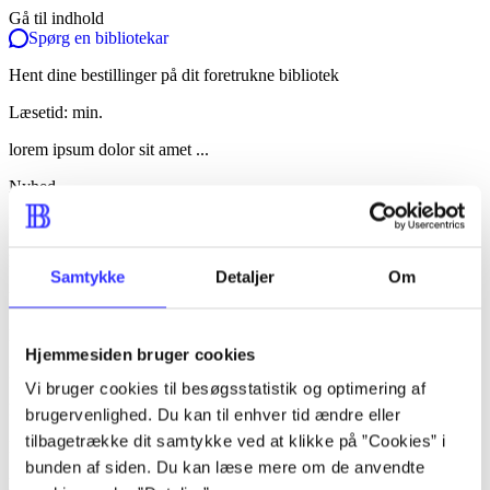
Gå til indhold
Spørg en bibliotekar
Hent dine bestillinger på dit foretrukne bibliotek
Læsetid: min.
lorem ipsum dolor sit amet ...
Nyhed
lorem ipsum dolor sit amet ...
lorem ipsum dolor sit amet ...
Samtykke
Detaljer
Om
lorem ipsum dolor sit amet ...
lorem ipsum dolor sit amet ...
Hjemmesiden bruger cookies
lorem ipsum dolor sit amet ...
Vi bruger cookies til besøgsstatistik og optimering af
lorem ipsum dolor sit amet ...
brugervenlighed. Du kan til enhver tid ændre eller
tilbagetrække dit samtykke ved at klikke på ”Cookies” i
lorem ipsum dolor sit amet ...
bunden af siden. Du kan læse mere om de anvendte
lorem ipsum dolor sit amet ...