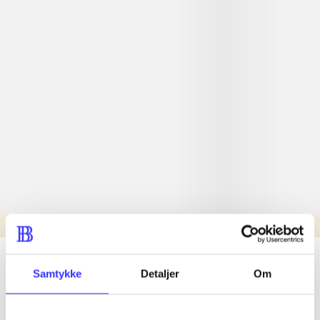
Læsetid: min.
lorem ipsum dolor sit amet ...
Samtykke
Detaljer
Om
Nyhed
lorem ipsum dolor sit amet ...