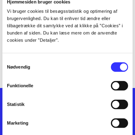
lorem ipsum dolor sit amet ...
Hjemmesiden bruger cookies
lorem ipsum dolor sit amet ...
Vi bruger cookies til besøgsstatistik og optimering af
lorem ipsum dolor sit amet ...
brugervenlighed. Du kan til enhver tid ændre eller
lorem ipsum dolor sit amet ...
tilbagetrække dit samtykke ved at klikke på ”Cookies” i
bunden af siden. Du kan læse mere om de anvendte
lorem ipsum dolor sit amet ...
cookies under ”Detaljer”.
lorem ipsum dolor sit amet ...
lorem ipsum dolor sit amet ...
lorem ipsum dolor sit amet ...
Samtykkevalg
lorem ipsum dolor sit amet ...
Nødvendig
Funktionelle
Statistik
Marketing