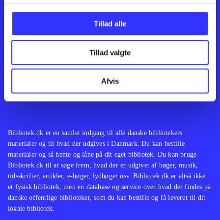
Kontakt os
Afdelinger
Om Bibliotek.dk
Bøger
Tillad alle
Hjælp og vejledning
Artikler
Kontakt os
Film
Privatlivspolitik
Musik
Tillad valgte
Leverandører
Spil
Feedback
English
Noder
Afvis
Tilgængelighedserklæring
Bibliotek.dk er en samlet indgang til alle danske bibliotekers
materialer og til hvad der udgives i Danmark. Du kan bestille
materialer og så hente og låne på dit eget bibliotek. Du kan bruge
Bibliotek.dk til at søge frem, hvad der er udgivet af bøger, musik,
tidsskrifter, artikler, e-bøger, lydbøger osv. Bibliotek.dk er altså ikke
et fysisk bibliotek, men en database og service over hvad der findes på
danske offentlige biblioteker, som du kan bestille og få leveret til dit
lokale bibliotek.