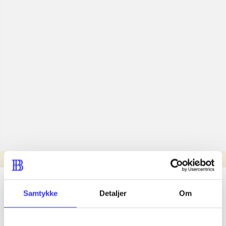
Læsetid: min.
lorem ipsum dolor sit amet ...
Samtykke
Detaljer
Om
Nyhed
lorem ipsum dolor sit amet ...