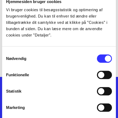
lorem ipsum dolor sit amet ...
Hjemmesiden bruger cookies
lorem ipsum dolor sit amet ...
Vi bruger cookies til besøgsstatistik og optimering af
lorem ipsum dolor sit amet ...
brugervenlighed. Du kan til enhver tid ændre eller
lorem ipsum dolor sit amet ...
tilbagetrække dit samtykke ved at klikke på ”Cookies” i
bunden af siden. Du kan læse mere om de anvendte
lorem ipsum dolor sit amet ...
cookies under ”Detaljer”.
lorem ipsum dolor sit amet ...
lorem ipsum dolor sit amet ...
lorem ipsum dolor sit amet ...
Samtykkevalg
lorem ipsum dolor sit amet ...
Nødvendig
Funktionelle
Statistik
Marketing