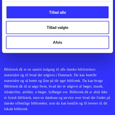
Kontakt os
Afdelinger
Om Bibliotek.dk
Bøger
Tillad alle
Hjælp og vejledning
Artikler
Kontakt os
Film
Privatlivspolitik
Musik
Tillad valgte
Leverandører
Spil
Feedback
English
Noder
Afvis
Tilgængelighedserklæring
Bibliotek.dk er en samlet indgang til alle danske bibliotekers
materialer og til hvad der udgives i Danmark. Du kan bestille
materialer og så hente og låne på dit eget bibliotek. Du kan bruge
Bibliotek.dk til at søge frem, hvad der er udgivet af bøger, musik,
tidsskrifter, artikler, e-bøger, lydbøger osv. Bibliotek.dk er altså ikke
et fysisk bibliotek, men en database og service over hvad der findes på
danske offentlige biblioteker, som du kan bestille og få leveret til dit
lokale bibliotek.