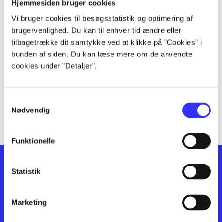
lorem ipsum dolor sit amet ...
Hjemmesiden bruger cookies
lorem ipsum dolor sit amet ...
Vi bruger cookies til besøgsstatistik og optimering af
lorem ipsum dolor sit amet ...
brugervenlighed. Du kan til enhver tid ændre eller
lorem ipsum dolor sit amet ...
tilbagetrække dit samtykke ved at klikke på ”Cookies” i
bunden af siden. Du kan læse mere om de anvendte
lorem ipsum dolor sit amet ...
cookies under ”Detaljer”.
lorem ipsum dolor sit amet ...
lorem ipsum dolor sit amet ...
lorem ipsum dolor sit amet ...
Samtykkevalg
lorem ipsum dolor sit amet ...
Nødvendig
Funktionelle
Statistik
Marketing