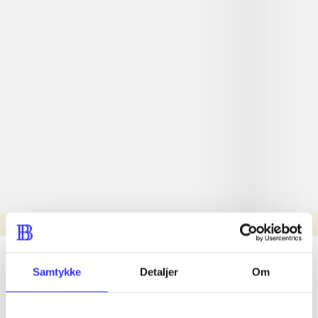
Læsetid: min.
lorem ipsum dolor sit amet ...
Samtykke
Detaljer
Om
Nyhed
lorem ipsum dolor sit amet ...