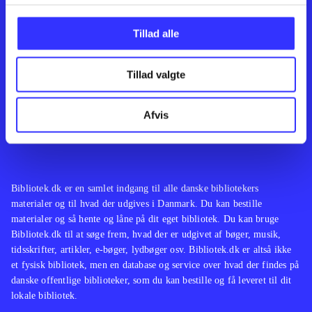
Kontakt os
Afdelinger
Om Bibliotek.dk
Bøger
Tillad alle
Hjælp og vejledning
Artikler
Kontakt os
Film
Privatlivspolitik
Musik
Tillad valgte
Leverandører
Spil
Feedback
English
Noder
Afvis
Tilgængelighedserklæring
Bibliotek.dk er en samlet indgang til alle danske bibliotekers
materialer og til hvad der udgives i Danmark. Du kan bestille
materialer og så hente og låne på dit eget bibliotek. Du kan bruge
Bibliotek.dk til at søge frem, hvad der er udgivet af bøger, musik,
tidsskrifter, artikler, e-bøger, lydbøger osv. Bibliotek.dk er altså ikke
et fysisk bibliotek, men en database og service over hvad der findes på
danske offentlige biblioteker, som du kan bestille og få leveret til dit
lokale bibliotek.