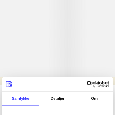
Læsetid: min.
lorem ipsum dolor sit amet ...
Samtykke
Detaljer
Om
Nyhed
lorem ipsum dolor sit amet ...