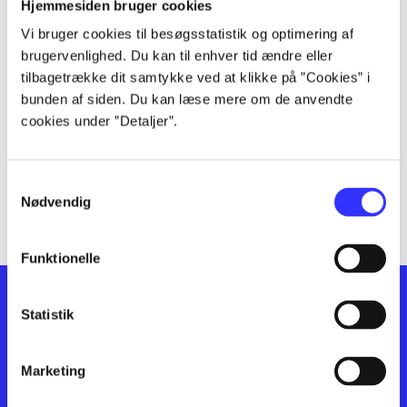
lorem ipsum dolor sit amet ...
Hjemmesiden bruger cookies
lorem ipsum dolor sit amet ...
Vi bruger cookies til besøgsstatistik og optimering af
lorem ipsum dolor sit amet ...
brugervenlighed. Du kan til enhver tid ændre eller
lorem ipsum dolor sit amet ...
tilbagetrække dit samtykke ved at klikke på ”Cookies” i
bunden af siden. Du kan læse mere om de anvendte
lorem ipsum dolor sit amet ...
cookies under ”Detaljer”.
lorem ipsum dolor sit amet ...
lorem ipsum dolor sit amet ...
lorem ipsum dolor sit amet ...
Samtykkevalg
lorem ipsum dolor sit amet ...
Nødvendig
Funktionelle
Statistik
Marketing