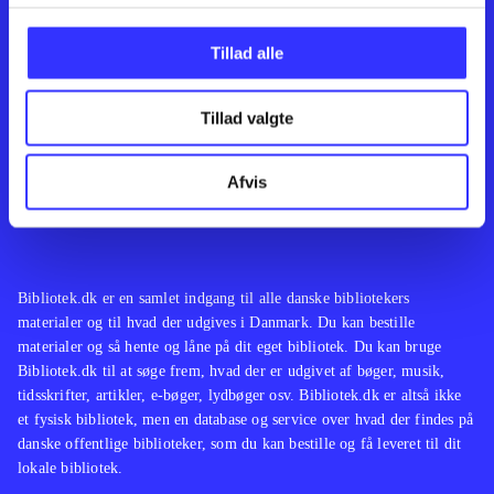
Kontakt os
Afdelinger
Om Bibliotek.dk
Bøger
Tillad alle
Hjælp og vejledning
Artikler
Kontakt os
Film
Privatlivspolitik
Musik
Tillad valgte
Leverandører
Spil
Feedback
English
Noder
Afvis
Tilgængelighedserklæring
Bibliotek.dk er en samlet indgang til alle danske bibliotekers
materialer og til hvad der udgives i Danmark. Du kan bestille
materialer og så hente og låne på dit eget bibliotek. Du kan bruge
Bibliotek.dk til at søge frem, hvad der er udgivet af bøger, musik,
tidsskrifter, artikler, e-bøger, lydbøger osv. Bibliotek.dk er altså ikke
et fysisk bibliotek, men en database og service over hvad der findes på
danske offentlige biblioteker, som du kan bestille og få leveret til dit
lokale bibliotek.