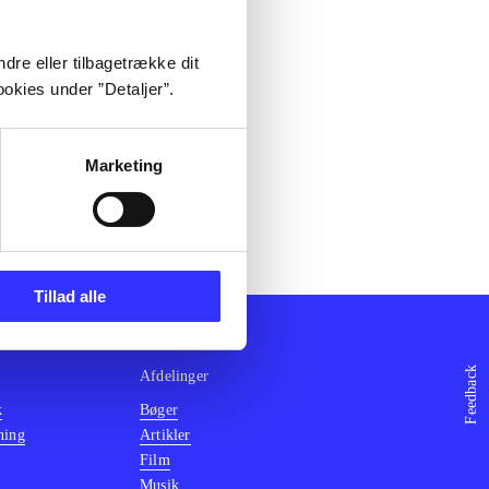
dre eller tilbagetrække dit
okies under ”Detaljer”.
Marketing
Tillad alle
Feedback
Afdelinger
k
Bøger
ning
Artikler
Film
Musik