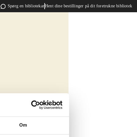
Spørg en bibliotekar
Hent dine bestillinger på dit foretrukne bibliotek
Om