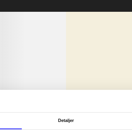
lorem ipsum dolor sit amet ...
Nyhed
olor sit amet ...
Detaljer
olor sit amet ...