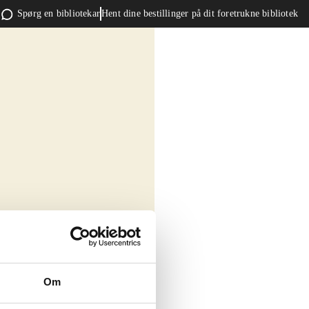
Spørg en bibliotekar
Hent dine bestillinger på dit foretrukne bibliotek
Om