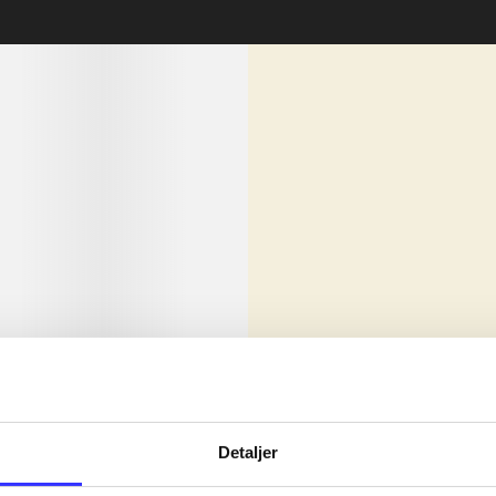
lorem ipsum dolor sit amet ...
Nyhed
olor sit amet ...
Detaljer
olor sit amet ...