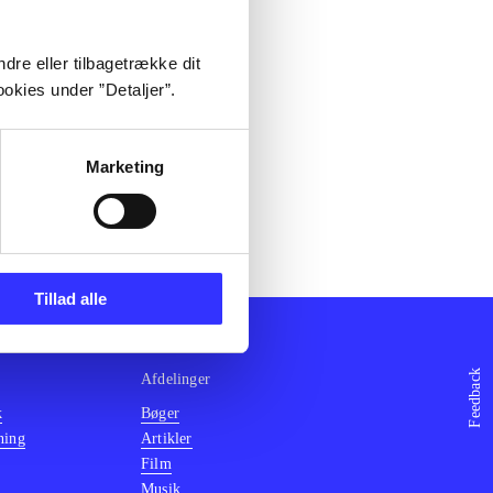
dre eller tilbagetrække dit
okies under ”Detaljer”.
Marketing
Tillad alle
Feedback
Afdelinger
k
Bøger
ning
Artikler
Film
Musik