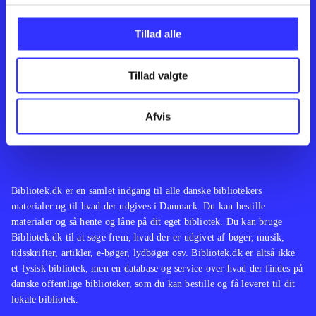
Kontakt os
Afdelinger
Om Bibliotek.dk
Bøger
Tillad alle
Hjælp og vejledning
Artikler
Kontakt os
Film
Privatlivspolitik
Musik
Tillad valgte
Leverandører
Spil
Feedback
English
Noder
Afvis
Tilgængelighedserklæring
Bibliotek.dk er en samlet indgang til alle danske bibliotekers
materialer og til hvad der udgives i Danmark. Du kan bestille
materialer og så hente og låne på dit eget bibliotek. Du kan bruge
Bibliotek.dk til at søge frem, hvad der er udgivet af bøger, musik,
tidsskrifter, artikler, e-bøger, lydbøger osv. Bibliotek.dk er altså ikke
et fysisk bibliotek, men en database og service over hvad der findes på
danske offentlige biblioteker, som du kan bestille og få leveret til dit
lokale bibliotek.