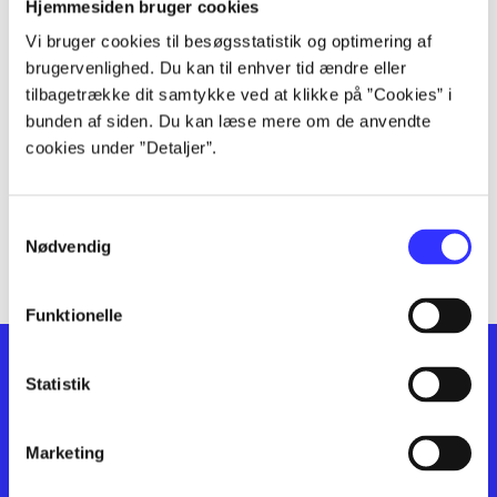
lorem ipsum dolor sit amet ...
Hjemmesiden bruger cookies
lorem ipsum dolor sit amet ...
Vi bruger cookies til besøgsstatistik og optimering af
lorem ipsum dolor sit amet ...
brugervenlighed. Du kan til enhver tid ændre eller
lorem ipsum dolor sit amet ...
tilbagetrække dit samtykke ved at klikke på ”Cookies” i
bunden af siden. Du kan læse mere om de anvendte
lorem ipsum dolor sit amet ...
cookies under ”Detaljer”.
lorem ipsum dolor sit amet ...
lorem ipsum dolor sit amet ...
lorem ipsum dolor sit amet ...
Samtykkevalg
lorem ipsum dolor sit amet ...
Nødvendig
Funktionelle
Statistik
Marketing