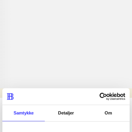
Læsetid: min.
lorem ipsum dolor sit amet ...
Samtykke
Detaljer
Om
Nyhed
lorem ipsum dolor sit amet ...