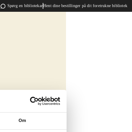
Spørg en bibliotekar
Hent dine bestillinger på dit foretrukne bibliotek
Om