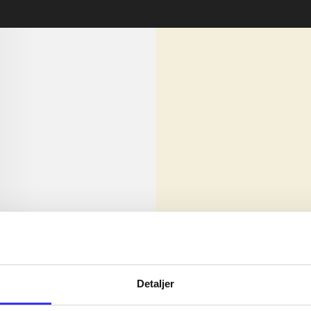
lorem ipsum dolor sit amet ...
Nyhed
olor sit amet ...
Detaljer
olor sit amet ...