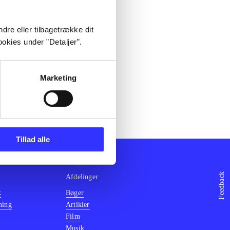
dre eller tilbagetrække dit
okies under ”Detaljer”.
Marketing
Tillad alle
Feedback
Afdelinger
k
Bøger
ning
Artikler
Film
Musik