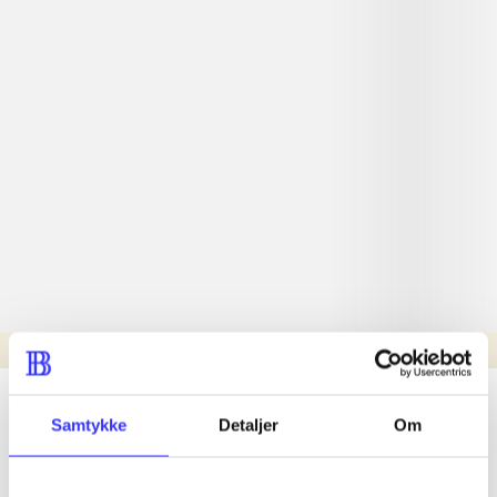
Læsetid: min.
lorem ipsum dolor sit amet ...
Samtykke
Detaljer
Om
Nyhed
lorem ipsum dolor sit amet ...