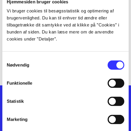
lorem ipsum dolor sit amet ...
Hjemmesiden bruger cookies
lorem ipsum dolor sit amet ...
Vi bruger cookies til besøgsstatistik og optimering af
lorem ipsum dolor sit amet ...
brugervenlighed. Du kan til enhver tid ændre eller
lorem ipsum dolor sit amet ...
tilbagetrække dit samtykke ved at klikke på ”Cookies” i
bunden af siden. Du kan læse mere om de anvendte
lorem ipsum dolor sit amet ...
cookies under ”Detaljer”.
lorem ipsum dolor sit amet ...
lorem ipsum dolor sit amet ...
lorem ipsum dolor sit amet ...
Samtykkevalg
lorem ipsum dolor sit amet ...
Nødvendig
Funktionelle
Statistik
Marketing