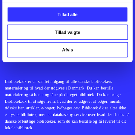
Kontakt os
Afdelinger
Om Bibliotek.dk
Bøger
Tillad alle
Hjælp og vejledning
Artikler
Kontakt os
Film
Privatlivspolitik
Musik
Tillad valgte
Leverandører
Spil
Feedback
English
Noder
Afvis
Tilgængelighedserklæring
Bibliotek.dk er en samlet indgang til alle danske bibliotekers
materialer og til hvad der udgives i Danmark. Du kan bestille
materialer og så hente og låne på dit eget bibliotek. Du kan bruge
Bibliotek.dk til at søge frem, hvad der er udgivet af bøger, musik,
tidsskrifter, artikler, e-bøger, lydbøger osv. Bibliotek.dk er altså ikke
et fysisk bibliotek, men en database og service over hvad der findes på
danske offentlige biblioteker, som du kan bestille og få leveret til dit
lokale bibliotek.