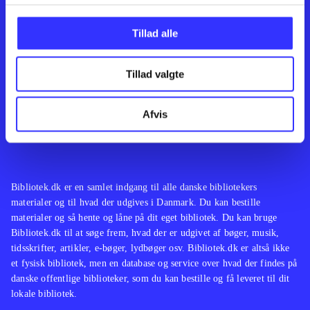
Kontakt os
Afdelinger
Om Bibliotek.dk
Bøger
Tillad alle
Hjælp og vejledning
Artikler
Kontakt os
Film
Privatlivspolitik
Musik
Tillad valgte
Leverandører
Spil
Feedback
English
Noder
Afvis
Tilgængelighedserklæring
Bibliotek.dk er en samlet indgang til alle danske bibliotekers
materialer og til hvad der udgives i Danmark. Du kan bestille
materialer og så hente og låne på dit eget bibliotek. Du kan bruge
Bibliotek.dk til at søge frem, hvad der er udgivet af bøger, musik,
tidsskrifter, artikler, e-bøger, lydbøger osv. Bibliotek.dk er altså ikke
et fysisk bibliotek, men en database og service over hvad der findes på
danske offentlige biblioteker, som du kan bestille og få leveret til dit
lokale bibliotek.