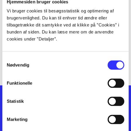
lorem ipsum dolor sit amet ...
Hjemmesiden bruger cookies
lorem ipsum dolor sit amet ...
Vi bruger cookies til besøgsstatistik og optimering af
lorem ipsum dolor sit amet ...
brugervenlighed. Du kan til enhver tid ændre eller
lorem ipsum dolor sit amet ...
tilbagetrække dit samtykke ved at klikke på ”Cookies” i
bunden af siden. Du kan læse mere om de anvendte
lorem ipsum dolor sit amet ...
cookies under ”Detaljer”.
lorem ipsum dolor sit amet ...
lorem ipsum dolor sit amet ...
lorem ipsum dolor sit amet ...
Samtykkevalg
lorem ipsum dolor sit amet ...
Nødvendig
Funktionelle
Statistik
Marketing