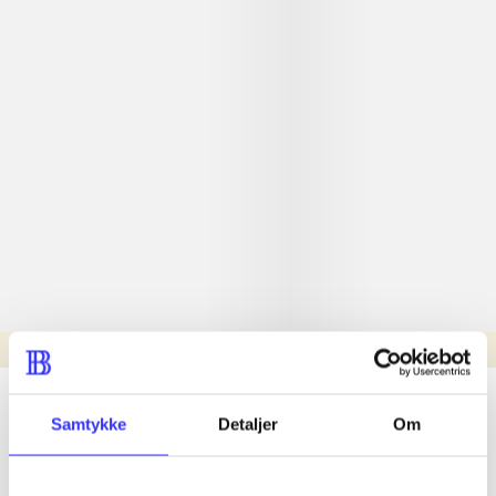
Læsetid: min.
lorem ipsum dolor sit amet ...
Samtykke
Detaljer
Om
Nyhed
lorem ipsum dolor sit amet ...