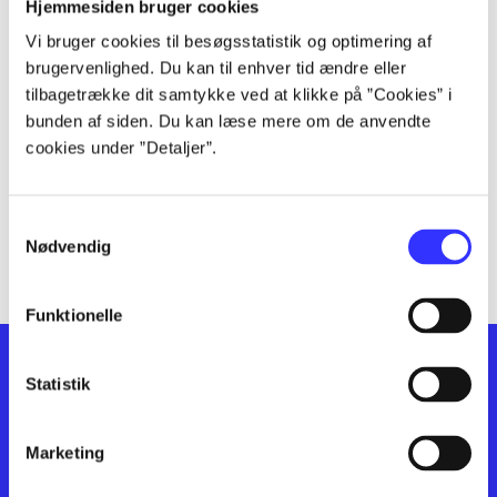
lorem ipsum dolor sit amet ...
Hjemmesiden bruger cookies
lorem ipsum dolor sit amet ...
Vi bruger cookies til besøgsstatistik og optimering af
lorem ipsum dolor sit amet ...
brugervenlighed. Du kan til enhver tid ændre eller
lorem ipsum dolor sit amet ...
tilbagetrække dit samtykke ved at klikke på ”Cookies” i
bunden af siden. Du kan læse mere om de anvendte
lorem ipsum dolor sit amet ...
cookies under ”Detaljer”.
lorem ipsum dolor sit amet ...
lorem ipsum dolor sit amet ...
lorem ipsum dolor sit amet ...
Samtykkevalg
lorem ipsum dolor sit amet ...
Nødvendig
Funktionelle
Statistik
Marketing