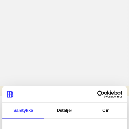
Læsetid: min.
lorem ipsum dolor sit amet ...
Samtykke
Detaljer
Om
Nyhed
lorem ipsum dolor sit amet ...