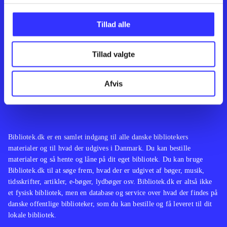
Kontakt os
Afdelinger
Om Bibliotek.dk
Bøger
Tillad alle
Hjælp og vejledning
Artikler
Kontakt os
Film
Privatlivspolitik
Musik
Tillad valgte
Leverandører
Spil
Feedback
English
Noder
Afvis
Tilgængelighedserklæring
Bibliotek.dk er en samlet indgang til alle danske bibliotekers
materialer og til hvad der udgives i Danmark. Du kan bestille
materialer og så hente og låne på dit eget bibliotek. Du kan bruge
Bibliotek.dk til at søge frem, hvad der er udgivet af bøger, musik,
tidsskrifter, artikler, e-bøger, lydbøger osv. Bibliotek.dk er altså ikke
et fysisk bibliotek, men en database og service over hvad der findes på
danske offentlige biblioteker, som du kan bestille og få leveret til dit
lokale bibliotek.