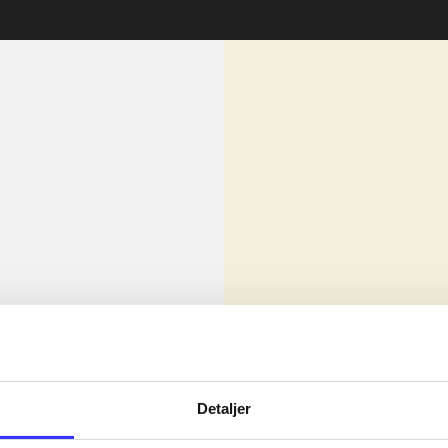
lorem ipsum dolor sit amet ...
Nyhed
olor sit amet ...
Detaljer
olor sit amet ...