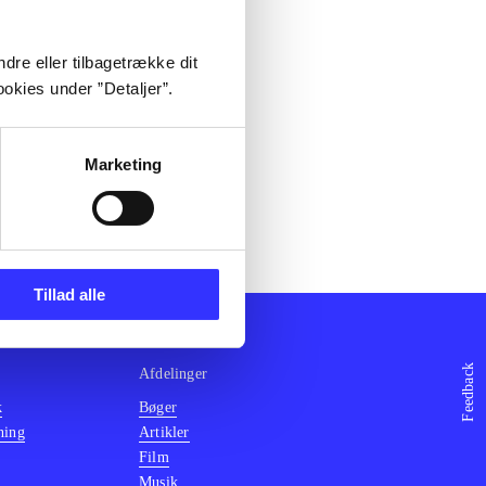
dre eller tilbagetrække dit
okies under ”Detaljer”.
Marketing
Tillad alle
Feedback
Afdelinger
k
Bøger
ning
Artikler
Film
Musik