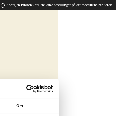
Spørg en bibliotekar
Hent dine bestillinger på dit foretrukne bibliotek
Om