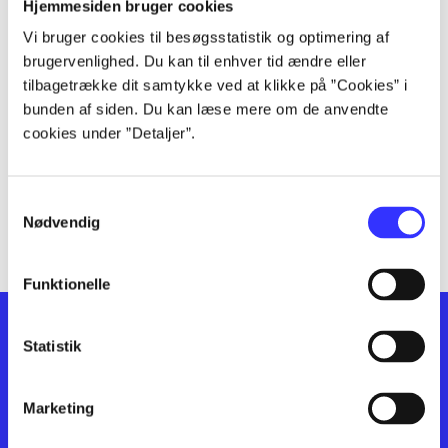
lorem ipsum dolor sit amet ...
Hjemmesiden bruger cookies
lorem ipsum dolor sit amet ...
Vi bruger cookies til besøgsstatistik og optimering af
lorem ipsum dolor sit amet ...
brugervenlighed. Du kan til enhver tid ændre eller
lorem ipsum dolor sit amet ...
tilbagetrække dit samtykke ved at klikke på ”Cookies” i
bunden af siden. Du kan læse mere om de anvendte
lorem ipsum dolor sit amet ...
cookies under ”Detaljer”.
lorem ipsum dolor sit amet ...
lorem ipsum dolor sit amet ...
lorem ipsum dolor sit amet ...
Samtykkevalg
lorem ipsum dolor sit amet ...
Nødvendig
Funktionelle
Statistik
Marketing