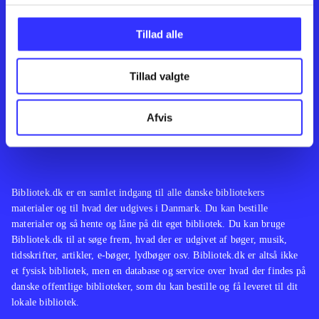
Kontakt os
Afdelinger
Om Bibliotek.dk
Bøger
Tillad alle
Hjælp og vejledning
Artikler
Kontakt os
Film
Privatlivspolitik
Musik
Tillad valgte
Leverandører
Spil
Feedback
English
Noder
Afvis
Tilgængelighedserklæring
Bibliotek.dk er en samlet indgang til alle danske bibliotekers
materialer og til hvad der udgives i Danmark. Du kan bestille
materialer og så hente og låne på dit eget bibliotek. Du kan bruge
Bibliotek.dk til at søge frem, hvad der er udgivet af bøger, musik,
tidsskrifter, artikler, e-bøger, lydbøger osv. Bibliotek.dk er altså ikke
et fysisk bibliotek, men en database og service over hvad der findes på
danske offentlige biblioteker, som du kan bestille og få leveret til dit
lokale bibliotek.