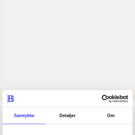
Læsetid: min.
lorem ipsum dolor sit amet ...
Samtykke
Detaljer
Om
Nyhed
lorem ipsum dolor sit amet ...