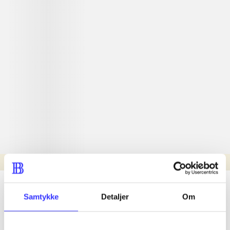
Læsetid: min.
lorem ipsum dolor sit amet ...
Samtykke
Detaljer
Om
Nyhed
lorem ipsum dolor sit amet ...