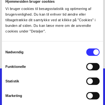
lorem ipsum dolor sit amet ...
Hjemmesiden bruger cookies
lorem ipsum dolor sit amet ...
Vi bruger cookies til besøgsstatistik og optimering af
lorem ipsum dolor sit amet ...
brugervenlighed. Du kan til enhver tid ændre eller
lorem ipsum dolor sit amet ...
tilbagetrække dit samtykke ved at klikke på ”Cookies” i
bunden af siden. Du kan læse mere om de anvendte
lorem ipsum dolor sit amet ...
cookies under ”Detaljer”.
lorem ipsum dolor sit amet ...
lorem ipsum dolor sit amet ...
lorem ipsum dolor sit amet ...
Samtykkevalg
lorem ipsum dolor sit amet ...
Nødvendig
Funktionelle
Statistik
Marketing