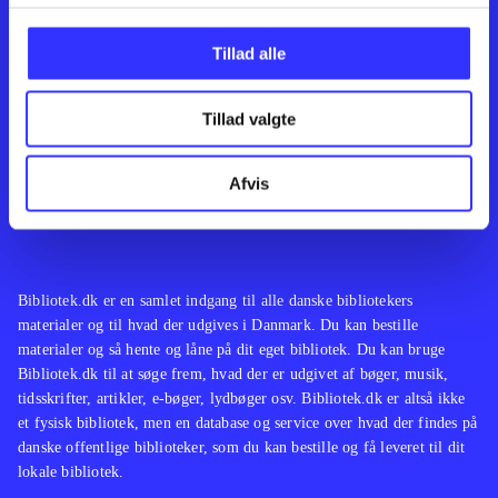
Kontakt os
Afdelinger
Om Bibliotek.dk
Bøger
Tillad alle
Hjælp og vejledning
Artikler
Kontakt os
Film
Privatlivspolitik
Musik
Tillad valgte
Leverandører
Spil
Feedback
English
Noder
Afvis
Tilgængelighedserklæring
Bibliotek.dk er en samlet indgang til alle danske bibliotekers
materialer og til hvad der udgives i Danmark. Du kan bestille
materialer og så hente og låne på dit eget bibliotek. Du kan bruge
Bibliotek.dk til at søge frem, hvad der er udgivet af bøger, musik,
tidsskrifter, artikler, e-bøger, lydbøger osv. Bibliotek.dk er altså ikke
et fysisk bibliotek, men en database og service over hvad der findes på
danske offentlige biblioteker, som du kan bestille og få leveret til dit
lokale bibliotek.