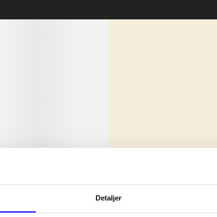
lorem ipsum dolor sit amet ...
Nyhed
olor sit amet ...
Detaljer
olor sit amet ...