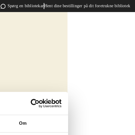
Spørg en bibliotekar
Hent dine bestillinger på dit foretrukne bibliotek
Om