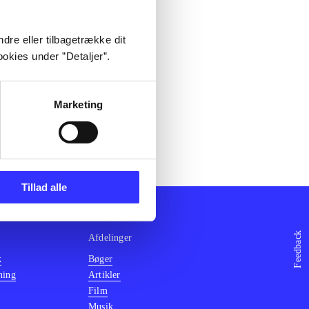
dre eller tilbagetrække dit
okies under ”Detaljer”.
Marketing
Tillad alle
Feedback
Afdelinger
k
Bøger
ning
Artikler
Film
Musik