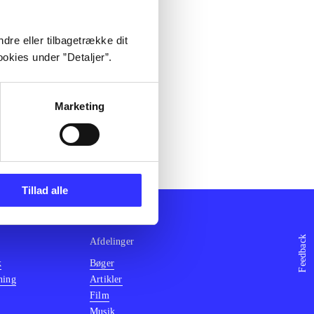
dre eller tilbagetrække dit
okies under ”Detaljer”.
Marketing
Tillad alle
Feedback
Afdelinger
k
Bøger
ning
Artikler
Film
Musik