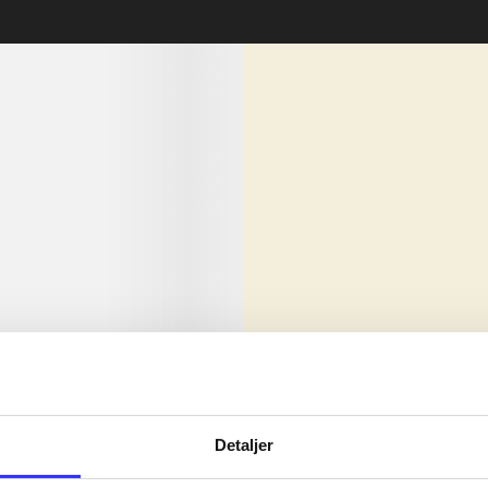
lorem ipsum dolor sit amet ...
Nyhed
olor sit amet ...
Detaljer
olor sit amet ...