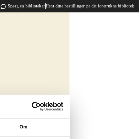
Spørg en bibliotekar
Hent dine bestillinger på dit foretrukne bibliotek
Om