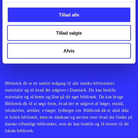
Kontakt os
Afdelinger
Om Bibliotek.dk
Bøger
Tillad alle
Hjælp og vejledning
Artikler
Kontakt os
Film
Privatlivspolitik
Musik
Tillad valgte
Leverandører
Spil
Feedback
English
Noder
Afvis
Tilgængelighedserklæring
Bibliotek.dk er en samlet indgang til alle danske bibliotekers
materialer og til hvad der udgives i Danmark. Du kan bestille
materialer og så hente og låne på dit eget bibliotek. Du kan bruge
Bibliotek.dk til at søge frem, hvad der er udgivet af bøger, musik,
tidsskrifter, artikler, e-bøger, lydbøger osv. Bibliotek.dk er altså ikke
et fysisk bibliotek, men en database og service over hvad der findes på
danske offentlige biblioteker, som du kan bestille og få leveret til dit
lokale bibliotek.