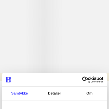
Læsetid: min.
lorem ipsum dolor sit amet ...
Samtykke
Detaljer
Om
Nyhed
lorem ipsum dolor sit amet ...