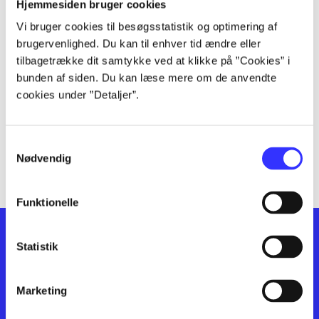
lorem ipsum dolor sit amet ...
Hjemmesiden bruger cookies
lorem ipsum dolor sit amet ...
Vi bruger cookies til besøgsstatistik og optimering af
lorem ipsum dolor sit amet ...
brugervenlighed. Du kan til enhver tid ændre eller
lorem ipsum dolor sit amet ...
tilbagetrække dit samtykke ved at klikke på ”Cookies” i
bunden af siden. Du kan læse mere om de anvendte
lorem ipsum dolor sit amet ...
cookies under ”Detaljer”.
lorem ipsum dolor sit amet ...
lorem ipsum dolor sit amet ...
lorem ipsum dolor sit amet ...
Samtykkevalg
lorem ipsum dolor sit amet ...
Nødvendig
Funktionelle
Statistik
Marketing