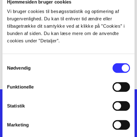
lorem ipsum dolor sit amet ...
Hjemmesiden bruger cookies
lorem ipsum dolor sit amet ...
Vi bruger cookies til besøgsstatistik og optimering af
lorem ipsum dolor sit amet ...
brugervenlighed. Du kan til enhver tid ændre eller
lorem ipsum dolor sit amet ...
tilbagetrække dit samtykke ved at klikke på ”Cookies” i
bunden af siden. Du kan læse mere om de anvendte
lorem ipsum dolor sit amet ...
cookies under ”Detaljer”.
lorem ipsum dolor sit amet ...
lorem ipsum dolor sit amet ...
lorem ipsum dolor sit amet ...
Samtykkevalg
lorem ipsum dolor sit amet ...
Nødvendig
Funktionelle
Statistik
Marketing