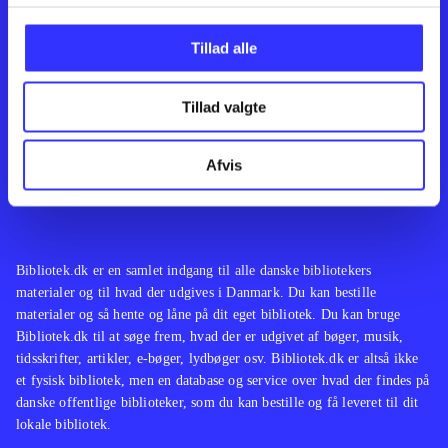
Kontakt os
Afdelinger
Om Bibliotek.dk
Bøger
Tillad alle
Hjælp og vejledning
Artikler
Kontakt os
Film
Privatlivspolitik
Musik
Tillad valgte
Leverandører
Spil
Feedback
English
Noder
Afvis
Tilgængelighedserklæring
Bibliotek.dk er en samlet indgang til alle danske bibliotekers
materialer og til hvad der udgives i Danmark. Du kan bestille
materialer og så hente og låne på dit eget bibliotek. Du kan bruge
Bibliotek.dk til at søge frem, hvad der er udgivet af bøger, musik,
tidsskrifter, artikler, e-bøger, lydbøger osv. Bibliotek.dk er altså ikke
et fysisk bibliotek, men en database og service over hvad der findes på
danske offentlige biblioteker, som du kan bestille og få leveret til dit
lokale bibliotek.