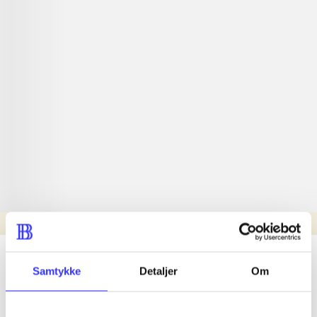
Læsetid: min.
lorem ipsum dolor sit amet ...
Samtykke
Detaljer
Om
Nyhed
lorem ipsum dolor sit amet ...