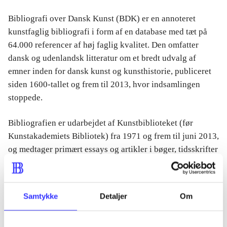
Bibliografi over Dansk Kunst (BDK) er en annoteret
kunstfaglig bibliografi i form af en database med tæt på
64.000 referencer af høj faglig kvalitet. Den omfatter
dansk og udenlandsk litteratur om et bredt udvalg af
emner inden for dansk kunst og kunsthistorie, publiceret
siden 1600-tallet og frem til 2013, hvor indsamlingen
stoppede.
Bibliografien er udarbejdet af Kunstbiblioteket (før
Kunstakademiets Bibliotek) fra 1971 og frem til juni 2013,
og medtager primært essays og artikler i bøger, tidsskrifter
og kataloger, og i mindre grad hele bøger (ca. 10.000
poster). Emnemæssigt dækker bibliografien dansk
arkitektur, billedkunst, udstillingsvirksomhed, museologi
Samtykke
Detaljer
Om
og i mindre grad dansk design og kunsthåndværk, ligesom
den omfatter danske arkitekter, kunstnere og