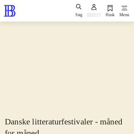
Søg
Log ind
Husk
Menu
Danske litteraturfestivaler - måned
for måned