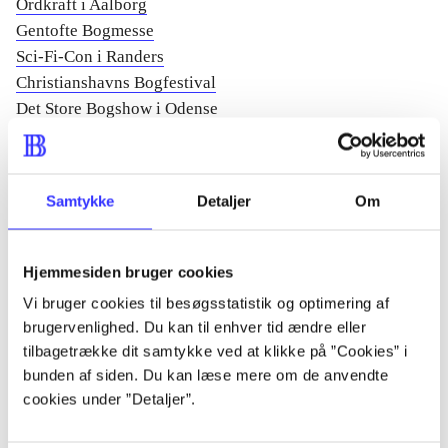
Ordkraft i Aalborg
Gentofte Bogmesse
Sci-Fi-Con i Randers
Christianshavns Bogfestival
Det Store Bogshow i Odense
Sommertid Poesifestival
Sønderjyllands Bogmesse
Løvehjerte - Litteraturfest for børn
Samtykke
Detaljer
Om
Maj
Hjemmesiden bruger cookies
Copenhagen Comics
Vi bruger cookies til besøgsstatistik og optimering af
Sløngeldage i Skanderborg
brugervenlighed. Du kan til enhver tid ændre eller
Litteratur på Store Torv i Aarhus
tilbagetrække dit samtykke ved at klikke på ”Cookies” i
Roskilde Litteraturfestival
bunden af siden. Du kan læse mere om de anvendte
Næver Tell i Næstved
cookies under ”Detaljer”.
Glostrup har Ordet