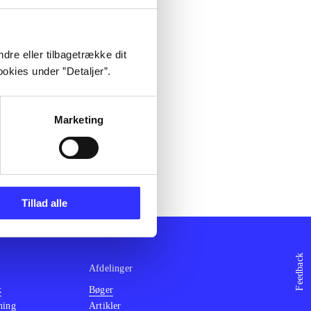
Print
iotek.dk,
dre eller tilbagetrække dit
okies under ”Detaljer”.
Marketing
Tillad alle
Feedback
Afdelinger
k
Bøger
ning
Artikler