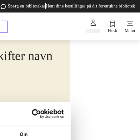
Spørg en bibliotekar
Hent dine bestillinger på dit foretrukne bibliotek
Log ind
Husk
Menu
kifter navn
Om