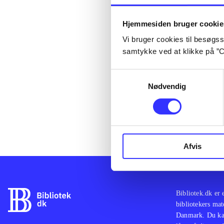
Læsetid: 1 min.
Hjemmesiden bruger cookie
Infomedia
Vi bruger cookies til besøgsst
skifter na
samtykke ved at klikke på ”C
Samtykkevalg
Indholdet er 
Nødvendig
Fra 14. april 
Afvis
Bibliotek.dk er 
bibliotekers mat
Danmark. Du kan