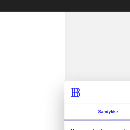
min read
Samtykke
lorem ipsum d
lorem ipsum d