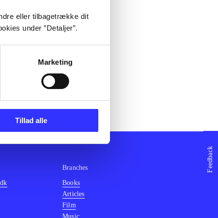
dre eller tilbagetrække dit
okies under ”Detaljer”.
Marketing
Tillad alle
Feedback
Branches
.dk
Books
Articles
Film
Music