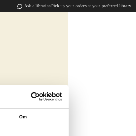
Ask a librarian
Pick up your orders at your preferred library
Om