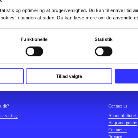
s
olor sit amet ...
atistik og optimering af brugervenlighed. Du kan til enhver tid æn
olor sit amet ...
ookies” i bunden af siden. Du kan læse mere om de anvendte co
olor sit amet ...
olor sit amet ...
olor sit amet ...
Funktionelle
Statistik
olor sit amet ...
olor sit amet ...
olor sit amet ...
Tillad valgte
k.dk?
Contact us
e settings
About bibliotek
Help and guides
Contact us
Privacy