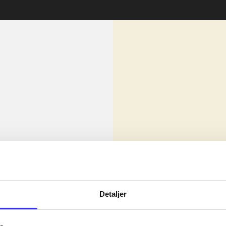
lorem ipsum dolor sit amet ...
Nyhed
Detaljer
olor sit amet ...
olor sit amet ...