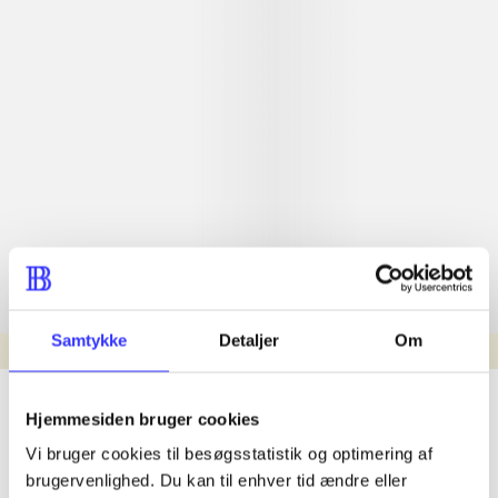
Samtykke
Detaljer
Om
min read
lorem ipsum dolor sit amet ...
Hjemmesiden bruger cookies
Nyhed
Vi bruger cookies til besøgsstatistik og optimering af
lorem ipsum dolor sit amet ...
brugervenlighed. Du kan til enhver tid ændre eller