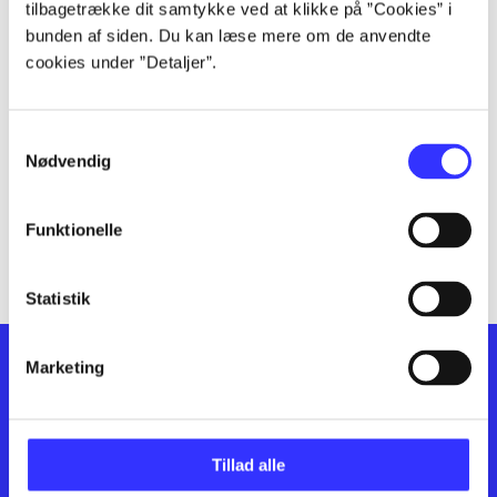
lorem ipsum dolor sit amet ...
tilbagetrække dit samtykke ved at klikke på ”Cookies” i
lorem ipsum dolor sit amet ...
bunden af siden. Du kan læse mere om de anvendte
cookies under ”Detaljer”.
lorem ipsum dolor sit amet ...
lorem ipsum dolor sit amet ...
lorem ipsum dolor sit amet ...
Samtykkevalg
lorem ipsum dolor sit amet ...
Nødvendig
lorem ipsum dolor sit amet ...
lorem ipsum dolor sit amet ...
Funktionelle
lorem ipsum dolor sit amet ...
Statistik
Marketing
Tillad alle