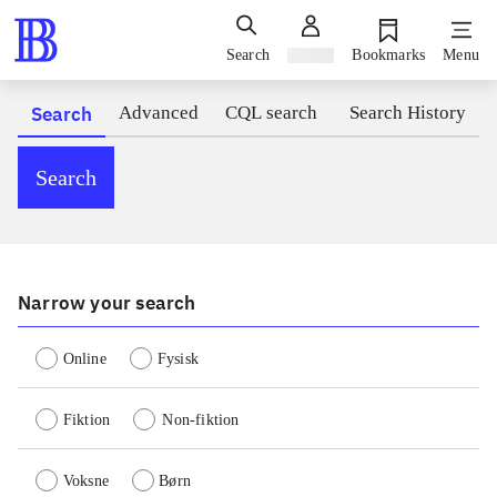
Search
Sign in
Bookmarks
Menu
Search
Advanced
CQL search
Search History
Search
Narrow your search
Online
Fysisk
Fiktion
Non-fiktion
Voksne
Børn