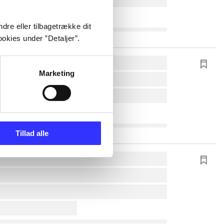
dre eller tilbagetrække dit
okies under ”Detaljer”.
Marketing
Tillad alle