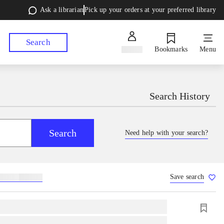
Ask a librarian
Pick up your orders at your preferred library
Search
Sign in
Bookmarks
Menu
Search History
Search
Need help with your search?
Save search
lebøger
hesteavl