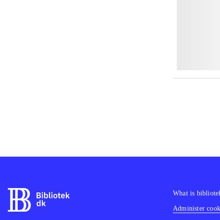
What is bibliote
Administer cooki