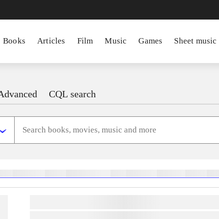
Books
Articles
Film
Music
Games
Sheet music
Advanced
CQL search
heste
børnebøger
ridning
hestesygdomme
vokal
sygdomme
hestesport
træning
sko
lorem ipsum dolor sit amet ...
lorem ipsum dolor sit amet ...