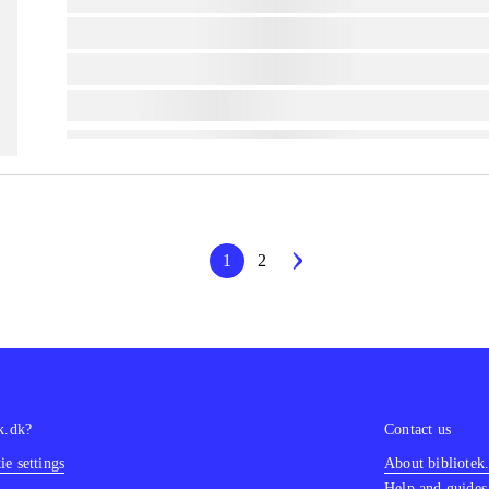
lorem ipsum dolor sit amet ...
lorem ipsum dolor sit amet ...
lorem ipsum dolor sit amet ...
1
2
k.dk?
Contact us
e settings
About bibliotek
Help and guides