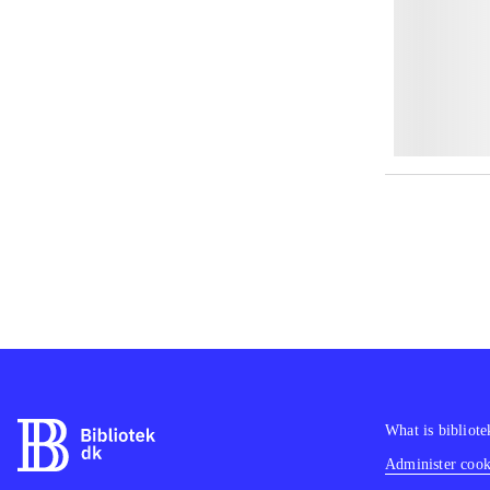
What is bibliote
Administer cooki