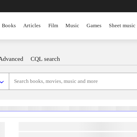
Books
Articles
Film
Music
Games
Sheet music
Advanced
CQL search
heste
børnebøger
ridning
hestesygdomme
vokal
sygdomme
hestesport
træning
sko
lorem ipsum dolor sit amet ...
lorem ipsum dolor sit amet ...