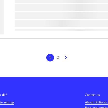
lorem ipsum dolor sit amet ...
lorem ipsum dolor sit amet ...
lorem ipsum dolor sit amet ...
1
2
k.dk?
Contact us
e settings
About bibliotek
Help and guides