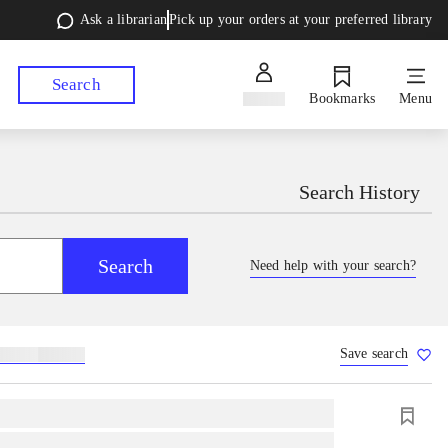
Ask a librarian
Pick up your orders at your preferred library
Search
Sign in
Bookmarks
Menu
Search History
Search
Need help with your search?
Save search
lebøger
hesteavl