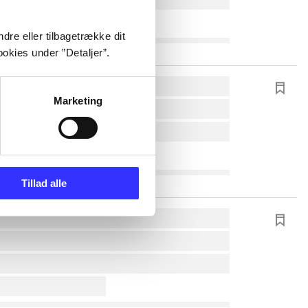
dre eller tilbagetrække dit
okies under ”Detaljer”.
Marketing
Tillad alle