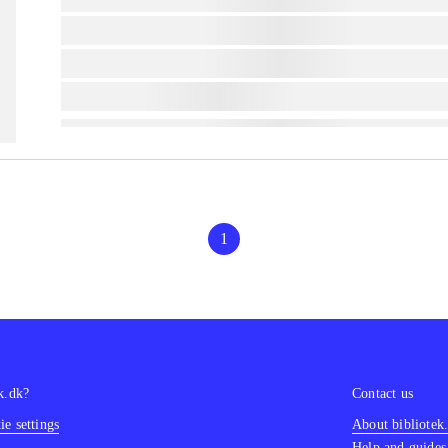
lorem ipsum dolor sit amet ...
lorem ipsum dolor sit amet ...
lorem ipsum dolor sit amet ...
1
k.dk?
Contact us
e settings
About bibliotek
Help and guides