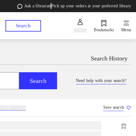
Ask a librarian
Pick up your orders at your preferred library
Search
Sign in
Bookmarks
Menu
Search History
Search
Need help with your search?
Save search
lebøger
hesteavl