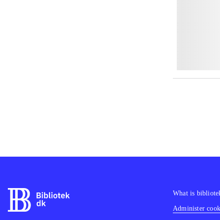
What is bibliote
Administer cooki