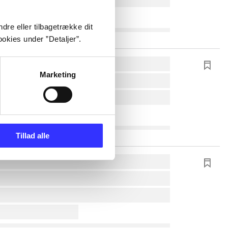
dre eller tilbagetrække dit
okies under ”Detaljer”.
Marketing
Tillad alle