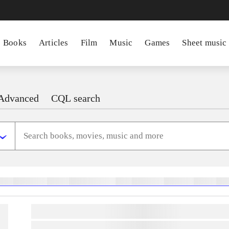
Books
Articles
Film
Music
Games
Sheet music
Advanced
CQL search
heste
børnebøger
ridning
hestesygdomme
vokal
sygdomme
hestesport
træning
sko
lorem ipsum dolor sit amet ...
lorem ipsum dolor sit amet ...