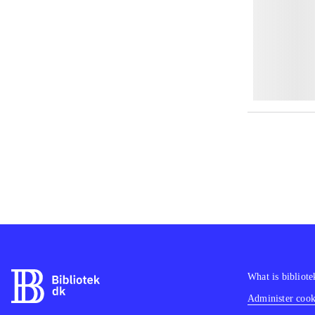
What is bibliote
Administer cooki