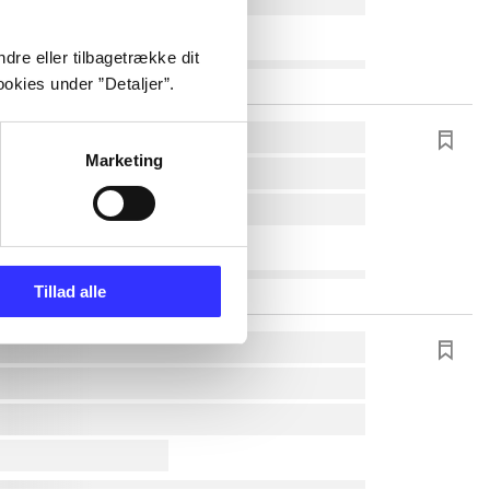
dre eller tilbagetrække dit
okies under ”Detaljer”.
Marketing
Tillad alle