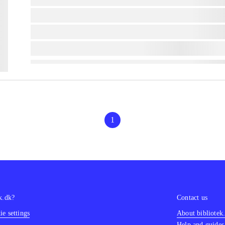
lorem ipsum dolor sit amet ...
lorem ipsum dolor sit amet ...
lorem ipsum dolor sit amet ...
1
k.dk?
Contact us
e settings
About bibliotek
Help and guides