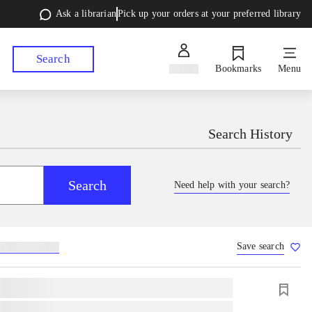
Ask a librarian
Pick up your orders at your preferred library
Search
Sign in
Bookmarks
Menu
Search History
Search
Need help with your search?
Save search
lebøger
hesteavl