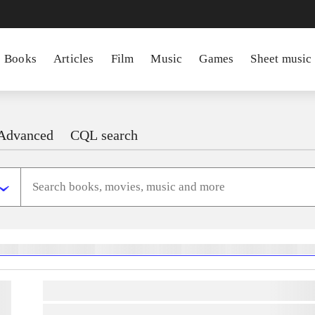
Books
Articles
Film
Music
Games
Sheet music
Advanced
CQL search
heste
børnebøger
ridning
hestesygdomme
vokal
sygdomme
hestesport
træning
sko
lorem ipsum dolor sit amet ...
lorem ipsum dolor sit amet ...