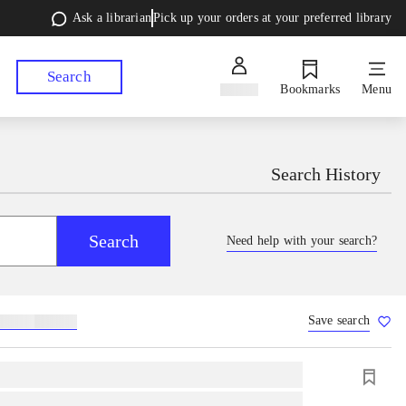
Ask a librarian
Pick up your orders at your preferred library
Search
Sign in
Bookmarks
Menu
Search History
Search
Need help with your search?
Save search
lebøger
hesteavl