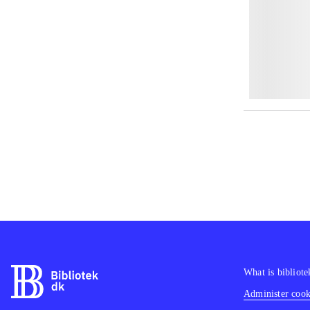
What is bibliote
Administer cooki