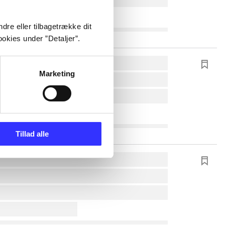
dre eller tilbagetrække dit
okies under ”Detaljer”.
Marketing
Tillad alle