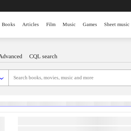
Books
Articles
Film
Music
Games
Sheet music
Advanced
CQL search
heste
børnebøger
ridning
hestesygdomme
vokal
sygdomme
hestesport
træning
sko
lorem ipsum dolor sit amet ...
lorem ipsum dolor sit amet ...