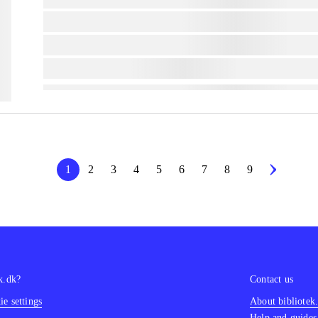
lorem ipsum dolor sit amet ...
lorem ipsum dolor sit amet ...
lorem ipsum dolor sit amet ...
1
2
3
4
5
6
7
8
9
k.dk?
Contact us
e settings
About bibliotek
Help and guides