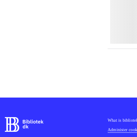
What is bibliote
Administer cooki