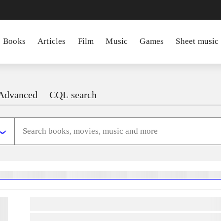
Books
Articles
Film
Music
Games
Sheet music
Advanced
CQL search
heste
børnebøger
ridning
hestesygdomme
vokal
sygdomme
hestesport
træning
sko
lorem ipsum dolor sit amet ...
lorem ipsum dolor sit amet ...