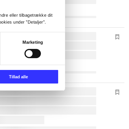
dre eller tilbagetrække dit
okies under ”Detaljer”.
Marketing
Tillad alle