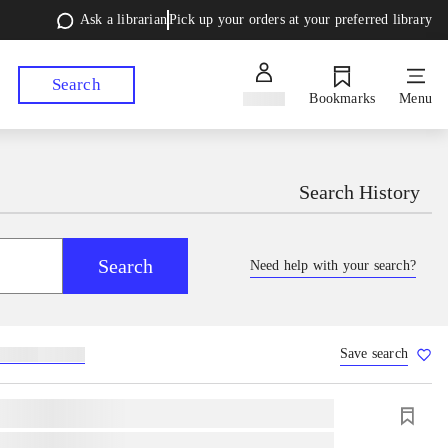
Ask a librarian
Pick up your orders at your preferred library
Search
Sign in
Bookmarks
Menu
Search History
Search
Need help with your search?
Save search
lebøger
hesteavl