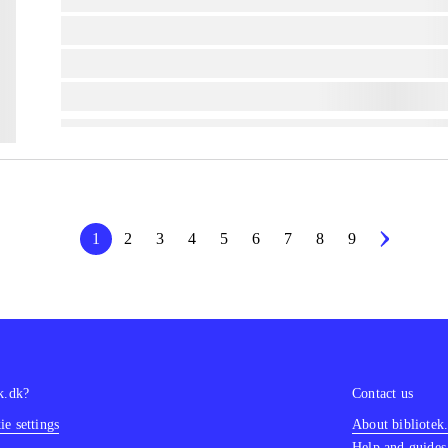
lorem ipsum dolor sit amet ...
lorem ipsum dolor sit amet ...
lorem ipsum dolor sit amet ...
1
2
3
4
5
6
7
8
9
k.dk?
Contact us
e settings
About bibliotek
Help and guides