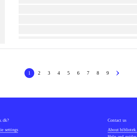
lorem ipsum dolor sit amet ...
lorem ipsum dolor sit amet ...
lorem ipsum dolor sit amet ...
1
2
3
4
5
6
7
8
9
k.dk?
Contact us
e settings
About bibliotek
Help and guides