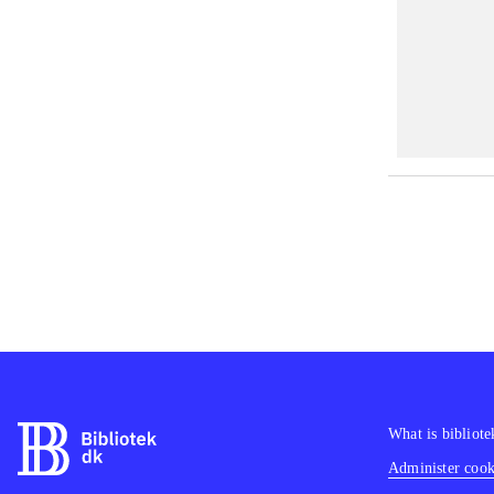
What is bibliote
Administer cooki