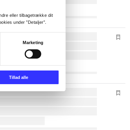
dre eller tilbagetrække dit
okies under ”Detaljer”.
Marketing
Tillad alle