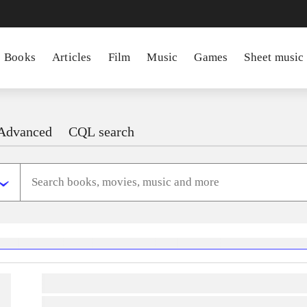
Books
Articles
Film
Music
Games
Sheet music
Advanced
CQL search
heste
børnebøger
ridning
hestesygdomme
vokal
sygdomme
hestesport
træning
sko
lorem ipsum dolor sit amet ...
lorem ipsum dolor sit amet ...