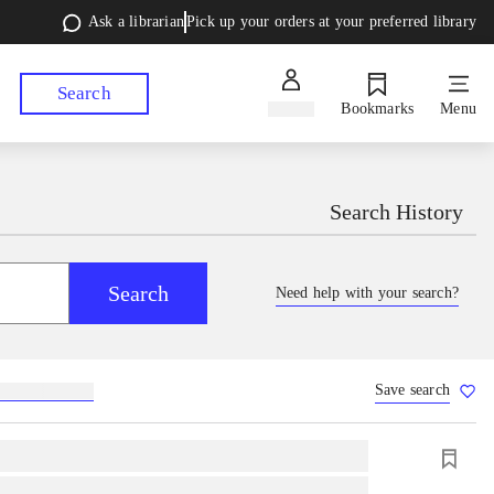
Ask a librarian
Pick up your orders at your preferred library
Search
Sign in
Bookmarks
Menu
Search History
Search
Need help with your search?
Save search
lebøger
hesteavl