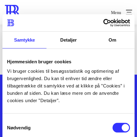
Menu
Help and instructions
Samtykke
Detaljer
Om
Search
Hjemmesiden bruger cookies
Vi bruger cookies til besøgsstatistik og optimering af
brugervenlighed. Du kan til enhver tid ændre eller
tilbagetrække dit samtykke ved at klikke på ”Cookies” i
bunden af siden. Du kan læse mere om de anvendte
cookies under ”Detaljer”.
Samtykkevalg
Contact us
Branches
Nødvendig
About bibliotek.dk
Books