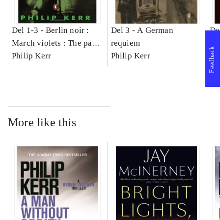
Del 1-3 -
Berlin noir :
Del 3 -
A German
De
March violets : The pale
requiem
no
Feedback
criminal : A German
Philip Kerr
Philip Kerr
Ph
requiem
More like this