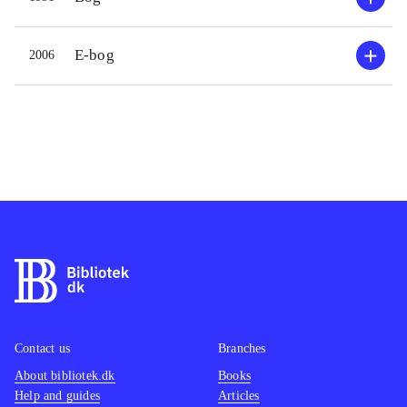
E-bog
2006
Contact us
Branches
About bibliotek.dk
Books
Help and guides
Articles