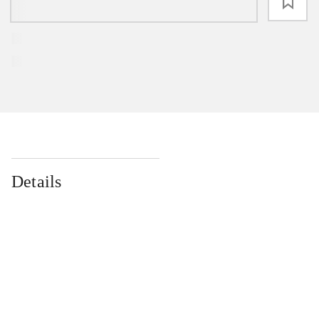
loading
Details
...
...
...
...
...
...
...
...