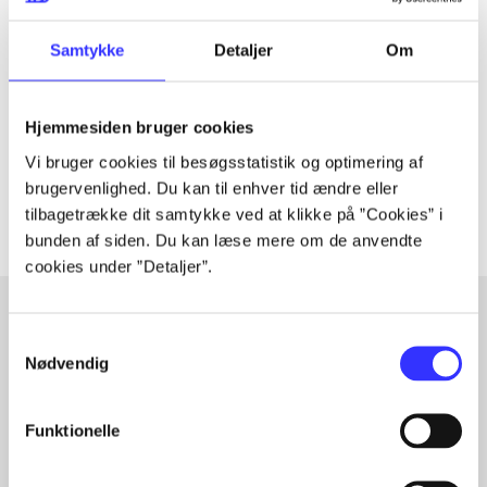
Periodica
The article is a part of
Samtykke
Detaljer
Om
lorem ipsum dolor sit amet ...
Hjemmesiden bruger cookies
Tidsskrift
Vi bruger cookies til besøgsstatistik og optimering af
The articles in
are frequently about
brugervenlighed. Du kan til enhver tid ændre eller
tilbagetrække dit samtykke ved at klikke på ”Cookies” i
bunden af siden. Du kan læse mere om de anvendte
cookies under ”Detaljer”.
Samtykkevalg
Articles with same topics
Nødvendig
In
Funktionelle