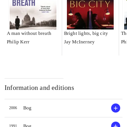
A man without breath
Bright lights, big city
Th
Philip Kerr
Jay McInerney
Ph
Information and editions
Bog
2006
Bog
1991