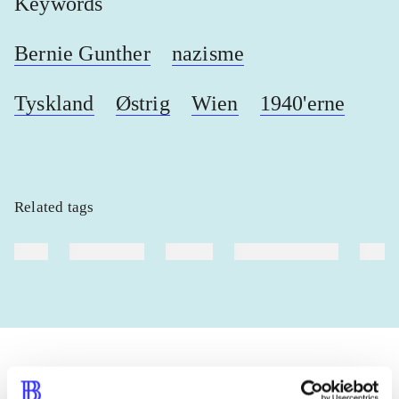
Keywords
Bernie Gunther
nazisme
Tyskland
Østrig
Wien
1940'erne
Related tags
heste
børnebøger
ridning
hestesygdomme
vokal