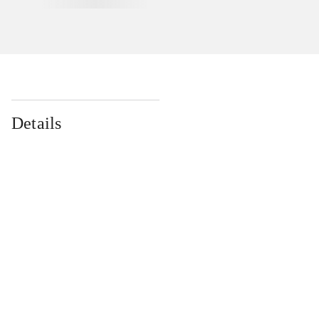
Details
...
...
...
...
...
...
...
...
...
...
...
...