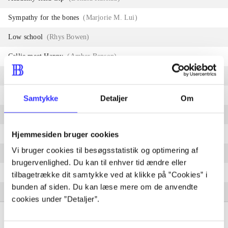
Sympathy for the bones
(
Marjorie M. Lui
)
Low school
(
Rhys Bowen
)
Callie meet Happy
(
Amber Benson
)
Iphigenia in Aulis
(
Mike Carey
)
Golden delicious
(
Faith Hunter
)
Samtykke
Detaljer
Om
Magic tests
(
Ilona Andrews
)
An introduction to Jewish myth and mysticism
(
Steve Hockensmith
)
Hjemmesiden bruger cookies
Vi bruger cookies til besøgsstatistik og optimering af
VSI
(
Nancy Holder
)
brugervenlighed. Du kan til enhver tid ændre eller
The bad hour
(
Thomas E. Sniegoski
)
tilbagetrække dit samtykke ved at klikke på ”Cookies” i
bunden af siden. Du kan læse mere om de anvendte
Pirate Dave and the captain's ghost
(
Toni L.P. Kelner
)
cookies under ”Detaljer”.