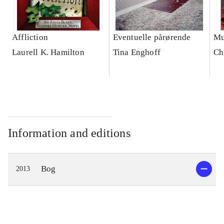
Affliction
Eventuelle pårørende
Mu
Laurell K. Hamilton
Tina Enghoff
Ch
Information and editions
Bog
2013